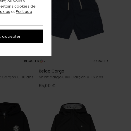
nt, ou vous y
ertains cookies de
ookies
et
Politique
t accepter
2
RECYCLED
RECYCLED
Relax Cargo
t Garçon 8-16 ans
Short cargo Bleu Garçon 8-16 ans
65,00 €