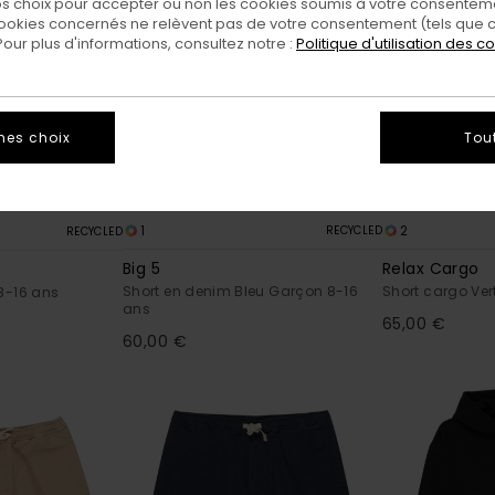
 choix pour accepter ou non les cookies soumis à votre consenteme
ookies concernés ne relèvent pas de votre consentement (tels que c
ur plus d'informations, consultez notre :
Politique d'utilisation des c
mes choix
Tou
1
2
RECYCLED
RECYCLED
Big 5
Relax Cargo
Short en denim Bleu Garçon 8-16
Short cargo Ver
8-16 ans
ans
65,00 €
60,00 €