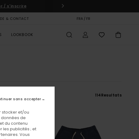
 / s'inscrire
IDE & CONTACT
CARTE CADEAU
FRA / FR
MAGASINS
S
LOOKBOOK
114
Resultats
tinuer sans accepter
 stocker et/ou
os données de
 et du contenu
les publicités ; et
rtenaires. Vous