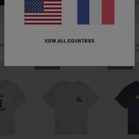
2
1
ORGANIC COTTON
ORGANIC COTTON
Icon Embroidery
Blooming
VIEW ALL COUNTRIES
urtes Noir
T-Shirt à manches courtes Marron
T-Shirt manche
Garçon 8-16 ans
Garçon 8-16 a
20,00 €
25,00 €
NOUVEAUTÉ
NOUVEAUTÉ