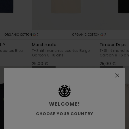
2
2
ORGANIC COTTON
ORGANIC COTTON
t Y
Marshmallo
Timber Drips
courtes Bleu
T-Shirt manches courtes Beige
T-Shirt manches
Garçon 8-16 ans
Garçon 8-16 a
25,00 €
25,00 €
NOUVEAUTÉ
NOUVEAUTÉ
WELCOME!
CHOOSE YOUR COUNTRY