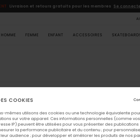
ENT
Livraison et retours gratuits pour les membres
Se connecter
A
HOMME
FEMME
ENFANT
ACCESSOIRES
SKATEBOARD
 DES COOKIES
Con
us-mêmes utilisons des cookies ou une technologie équivalente pour
tions sur votre appareil. Ces informations personnelles (comme v
resse IP) peuvent être utilisées pour vous présenter des publications
esurer la performance publicitaire et du contenu ; pour personnaliser 
leur audience ; pour développer et améliorer les produits de nos pa