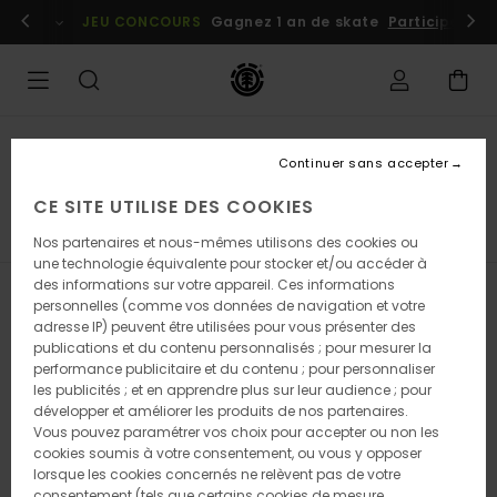
Passez
embres
Se connecter / s'inscrire
JEU CONCOURS
Gagnez 1 an de skate
Participez dè
à
la
sélection
de
la
grille
des
Enfant
produits
Continuer sans accepter
Vêtements
CE SITE UTILISE DES COOKIES
ons & Jeans
Sweats
Vestes & Manteaux
Voir Tout
Nos partenaires et nous-mêmes utilisons des cookies ou
une technologie équivalente pour stocker et/ou accéder à
des informations sur votre appareil. Ces informations
Filtrer & Trier
110
Resultats
personnelles (comme vos données de navigation et votre
adresse IP) peuvent être utilisées pour vous présenter des
Passer
Aller
publications et du contenu personnalisés ; pour mesurer la
aux
a
performance publicitaire et du contenu ; pour personnaliser
critères
trier
les publicités ; et en apprendre plus sur leur audience ; pour
de
par
développer et améliorer les produits de nos partenaires.
filtrage
Vous pouvez paramétrer vos choix pour accepter ou non les
de
cookies soumis à votre consentement, ou vous y opposer
recherche
lorsque les cookies concernés ne relèvent pas de votre
consentement (tels que certains cookies de mesure