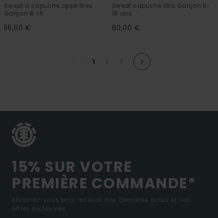
Sweat à capuche zippé Bleu
Sweat capuche Gris Garçon 8-
Garçon 8-16
16 ans
55,00 €
60,00 €
1
2
3
15% SUR VOTRE
PREMIÈRE COMMANDE*
Abonnez-vous pour recevoir nos dernières actus et nos
offres exclusives.