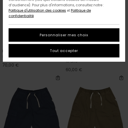
d’audience). Pour plus d'informations, consultez notre :
Politique d'utilisation des cookies
et
Politique de
confidentialité
Personnaliser mes choix
1
1
RECYCLED
RECYCLED
Tout accepter
Big
Big 5
Short Bleu Garçon 8-16 ans
Short en denim Bleu Garçon 8-
16 ans
70,00 €
60,00 €