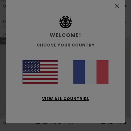
1
5
ORGANIC COTTON
ORGANIC COTTON
Joint
Lowcase Bp Y
T-Shirt manches courtes Noir
T-shirt à manches courtes Gris
Garçon 8-16 ans
Garçon 8-16 ans
WELCOME!
25,00 €
20,00 €
NOUVEAUTÉ
NOUVEAUTÉ
CHOOSE YOUR COUNTRY
VIEW ALL COUNTRIES
2
1
ORGANIC COTTON
ORGANIC COTTON