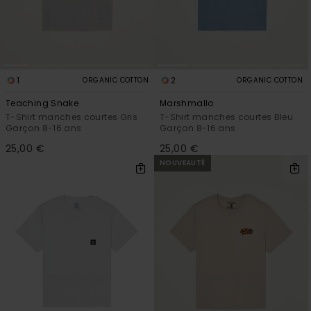
1
2
ORGANIC COTTON
ORGANIC COTTON
Teaching Snake
Marshmallo
T-Shirt manches courtes Gris
T-Shirt manches courtes Bleu
Garçon 8-16 ans
Garçon 8-16 ans
25,00 €
25,00 €
NOUVEAUTÉ