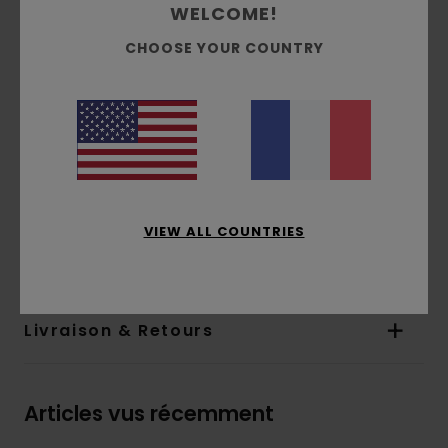
WELCOME!
Poche kangourou
CHOOSE YOUR COUNTRY
Capuche doublée en jersey
Impression à l'eau
Imprimé à l'avant
Étiquette drapeau avec logo sur la couture
latérale
Composition
[Matière principale] 55% coton, 25%
coton recyclé, 20% polyester recyclé
VIEW ALL COUNTRIES
Traçabilité du produit (Loi Agec)
Livraison & Retours
Articles vus récemment