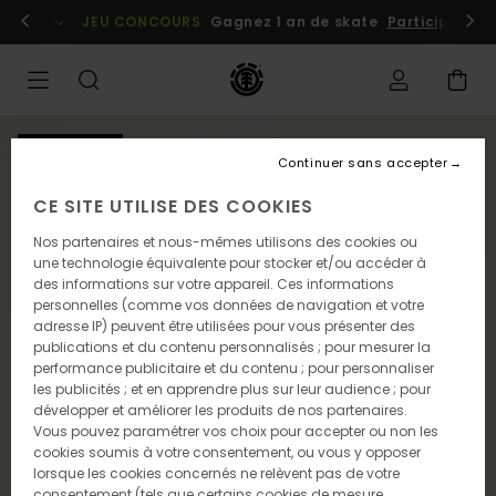
Passer
embres
Se connecter / s'inscrire
JEU CONCOURS
Gagnez 1 an de skate
Participez dè
à
l'information
sur
le
produit
NOUVEAUTÉ
Continuer sans accepter
CE SITE UTILISE DES COOKIES
Nos partenaires et nous-mêmes utilisons des cookies ou
une technologie équivalente pour stocker et/ou accéder à
des informations sur votre appareil. Ces informations
personnelles (comme vos données de navigation et votre
adresse IP) peuvent être utilisées pour vous présenter des
publications et du contenu personnalisés ; pour mesurer la
performance publicitaire et du contenu ; pour personnaliser
les publicités ; et en apprendre plus sur leur audience ; pour
développer et améliorer les produits de nos partenaires.
Vous pouvez paramétrer vos choix pour accepter ou non les
cookies soumis à votre consentement, ou vous y opposer
lorsque les cookies concernés ne relèvent pas de votre
consentement (tels que certains cookies de mesure