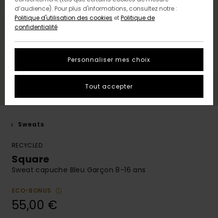
d’audience). Pour plus d'informations, consultez notre :
Politique d'utilisation des cookies
et
Politique de
confidentialité
Personnaliser mes choix
Tout accepter
Sweats
RECYCLED
Square
Sweat capuche Bleu Garçon 8-16 ans
ECO-BONUS
55,00 €