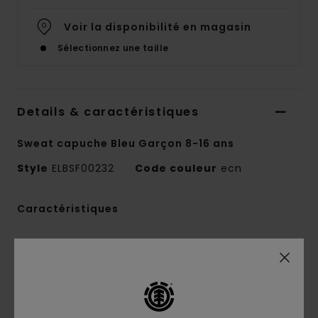
Voir la disponibilité en magasin
Sélectionnez une taille
Details & caractéristiques
Sweat capuche Bleu Garçon 8-16 ans
Style
ELBSF00232
Code couleur
ecn
Caractéristiques
Matière :
molleton French terry 55% coton,
25% coton recyclé, 20% polyester recyclé [280
g/m²]
Coupe :
Regular
Intérieur brossé