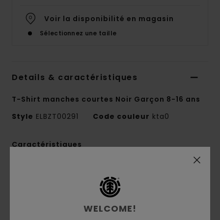
Voir la disponibilité en magasin
Sélectionnez une taille
Details & caractéristiques
T-Shirt manches courtes Noir Garçon 8-16 ans
Style
ELBZT00291
Code couleur
kta0
Caractéristiques
Matière :
jersey 100 % coton biologique [180
g/m2]
Coupe :
Regular
Col rond
WELCOME!
Impression à l'eau