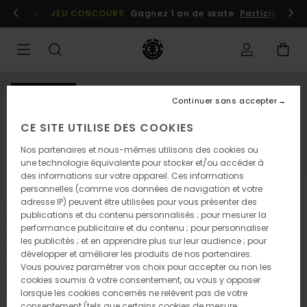
Passer
embres
Se connecter / s'inscrire
JEU CONCOURS
Gagnez 1 an de skate
Participez dè
à
l'information
sur
le
produit
NOUVEAUTÉ
Continuer sans accepter
CE SITE UTILISE DES COOKIES
Nos partenaires et nous-mêmes utilisons des cookies ou
une technologie équivalente pour stocker et/ou accéder à
des informations sur votre appareil. Ces informations
personnelles (comme vos données de navigation et votre
adresse IP) peuvent être utilisées pour vous présenter des
publications et du contenu personnalisés ; pour mesurer la
performance publicitaire et du contenu ; pour personnaliser
les publicités ; et en apprendre plus sur leur audience ; pour
développer et améliorer les produits de nos partenaires.
Vous pouvez paramétrer vos choix pour accepter ou non les
cookies soumis à votre consentement, ou vous y opposer
lorsque les cookies concernés ne relèvent pas de votre
consentement (tels que certains cookies de mesure