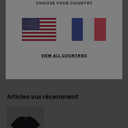
CHOOSE YOUR COUNTRY
Imprimé devant et dos
Étiquette drapeau avec logo sur la couture
latérale
Composition
[Matière principale] 100% coton
biologique
Traçabilité du produit (Loi Agec)
VIEW ALL COUNTRIES
Livraison & Retours
Articles vus récemment