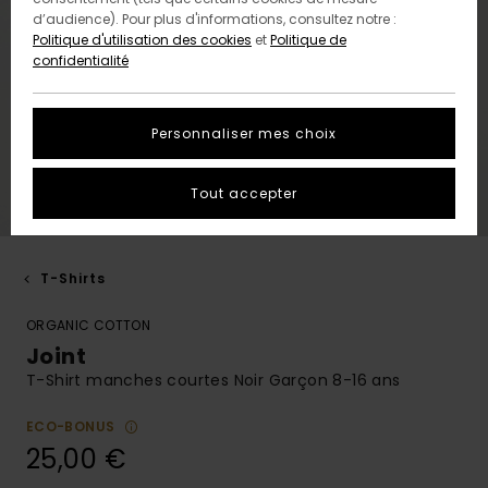
d’audience). Pour plus d'informations, consultez notre :
Politique d'utilisation des cookies
et
Politique de
confidentialité
Personnaliser mes choix
Tout accepter
T-Shirts
ORGANIC COTTON
Joint
T-Shirt manches courtes Noir Garçon 8-16 ans
ECO-BONUS
25,00 €