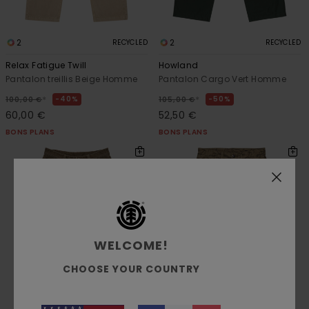
2
2
RECYCLED
RECYCLED
Relax Fatigue Twill
Howland
Pantalon treillis Beige Homme
Pantalon Cargo Vert Homme
*
*
40%
50%
100,00 €
105,00 €
60,00 €
52,50 €
BONS PLANS
BONS PLANS
WELCOME!
CHOOSE YOUR COUNTRY