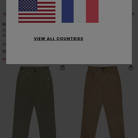
4
1
RECYCLED
RECYCLED
Big Carpenter Canvas
Bigfoot Big 5 Canvas
Pantalon baggy Marron
Pantalon en toile Marron
Homme
Homme
VIEW ALL COUNTRIES
*
*
40%
40%
110,00 €
100,00 €
66,00 €
60,00 €
BONS PLANS
BONS PLANS