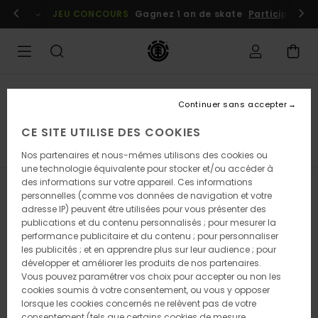
Passez
embres
Se connecter / s'inscrire
JEU CONCOURS
Gagnez 1 an de skate
Participez dè
à
la
sélection
de
la
grille
des
Bons Plans Homme
produits
Continuer sans accepter
Pantalons
CE SITE UTILISE DES COOKIES
s
Pantalons
Vestes
Chaussures
Sacs
Chapeaux
Nos partenaires et nous-mêmes utilisons des cookies ou
une technologie équivalente pour stocker et/ou accéder à
des informations sur votre appareil. Ces informations
Filtrer & Trier
21
Resultats
personnelles (comme vos données de navigation et votre
adresse IP) peuvent être utilisées pour vous présenter des
Passer
Aller
publications et du contenu personnalisés ; pour mesurer la
aux
a
performance publicitaire et du contenu ; pour personnaliser
critères
trier
les publicités ; et en apprendre plus sur leur audience ; pour
de
par
développer et améliorer les produits de nos partenaires.
filtrage
Vous pouvez paramétrer vos choix pour accepter ou non les
de
cookies soumis à votre consentement, ou vous y opposer
recherche
lorsque les cookies concernés ne relèvent pas de votre
consentement (tels que certains cookies de mesure