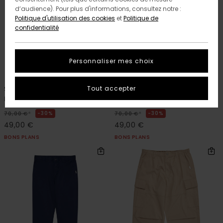
d’audience). Pour plus d'informations, consultez notre :
Politique d'utilisation des cookies
et
Politique de
confidentialité
Personnaliser mes choix
3
6
RECYCLED
RECYCLED
Tout accepter
Slim Chino Twill
Regular Twill
Pantalon chino Vert Homme
Chino Beige Homme
*
*
30%
30%
70,00 €
70,00 €
49,00 €
49,00 €
BONS PLANS
BONS PLANS