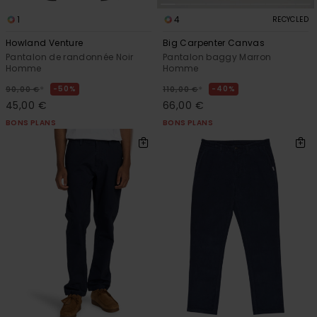
1
4
RECYCLED
Howland Venture
Big Carpenter Canvas
Pantalon de randonnée Noir
Pantalon baggy Marron
Homme
Homme
*
*
50%
40%
90,00 €
110,00 €
45,00 €
66,00 €
BONS PLANS
BONS PLANS