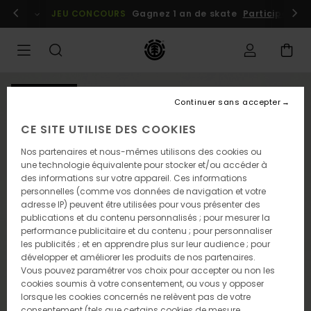
Passer
embres
Se connecter / s'inscrire
JEU CONCOURS
Gagnez 1 an de skate
Participez dè
à
l'information
sur
le
produit
NOUVEAUTÉ
Continuer sans accepter
CE SITE UTILISE DES COOKIES
Nos partenaires et nous-mêmes utilisons des cookies ou
une technologie équivalente pour stocker et/ou accéder à
des informations sur votre appareil. Ces informations
personnelles (comme vos données de navigation et votre
adresse IP) peuvent être utilisées pour vous présenter des
publications et du contenu personnalisés ; pour mesurer la
performance publicitaire et du contenu ; pour personnaliser
les publicités ; et en apprendre plus sur leur audience ; pour
développer et améliorer les produits de nos partenaires.
Vous pouvez paramétrer vos choix pour accepter ou non les
cookies soumis à votre consentement, ou vous y opposer
lorsque les cookies concernés ne relèvent pas de votre
consentement (tels que certains cookies de mesure