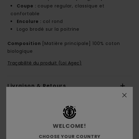
Coupe :
coupe regular, classique et
confortable
Encolure :
col rond
Logo brodé sur la poitrine
Composition
[Matière principale] 100% coton
biologique
Traçabilité du produit (Loi Agec)
Livraison & Retours
Avis clients
WELCOME!
Note moyenne
CHOOSE YOUR COUNTRY