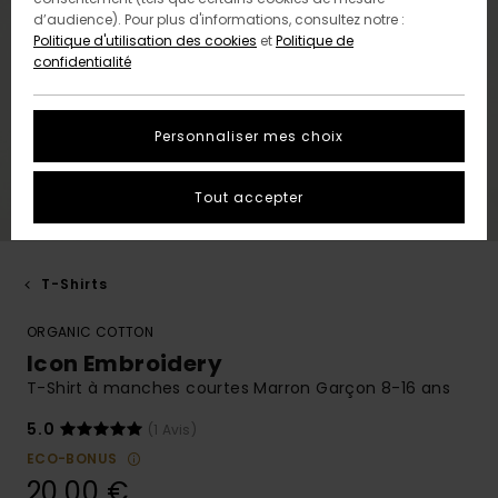
d’audience). Pour plus d'informations, consultez notre :
Politique d'utilisation des cookies
et
Politique de
confidentialité
Personnaliser mes choix
Tout accepter
T-Shirts
ORGANIC COTTON
Icon Embroidery
T-Shirt à manches courtes Marron Garçon 8-16 ans
5.0
(1 Avis)
ECO-BONUS
20,00 €