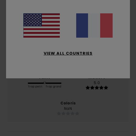
5.0
/5
basé sur
1 avis vérifiés
depuis mai 2026
100% de nos clients recommandent ce produit
Confort
Rapport qualité / prix
VIEW ALL COUNTRIES
5.0
NaN
Taille
Matière
5.0
Trop petit
Trop grand
Coloris
NaN