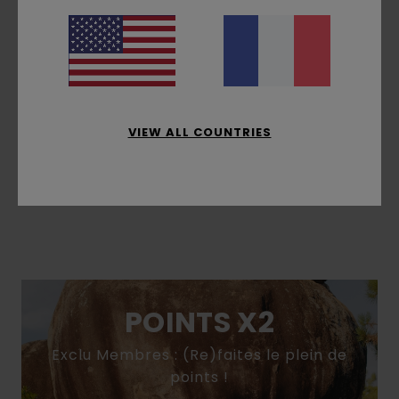
VIEW ALL COUNTRIES
Seal Bp
35.00 €
1
Couleur(s)
POINTS X2
Exclu Membres : (Re)faites le plein de
points !