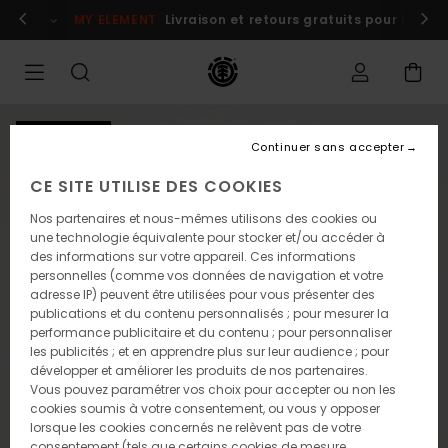
Passer
s maintenant
MY ELEMENT
Livraison et retours gratuits pour les m
à
l'information
sur
le
produit
NOUVEAUTÉ
Continuer sans accepter
CE SITE UTILISE DES COOKIES
Nos partenaires et nous-mêmes utilisons des cookies ou
une technologie équivalente pour stocker et/ou accéder à
des informations sur votre appareil. Ces informations
personnelles (comme vos données de navigation et votre
adresse IP) peuvent être utilisées pour vous présenter des
publications et du contenu personnalisés ; pour mesurer la
performance publicitaire et du contenu ; pour personnaliser
les publicités ; et en apprendre plus sur leur audience ; pour
développer et améliorer les produits de nos partenaires.
Vous pouvez paramétrer vos choix pour accepter ou non les
cookies soumis à votre consentement, ou vous y opposer
lorsque les cookies concernés ne relèvent pas de votre
consentement (tels que certains cookies de mesure