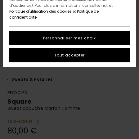
d’audience). Pour plus d'informations, consultez notre :
Politique d'utilisation des cookies
et
Politique de
confidentialité
Personnaliser mes choix
Tout accepter
Sweats & Polaires
RECYCLED
Square
Sweat capuche Marron Homme
ECO-BONUS
80,00 €