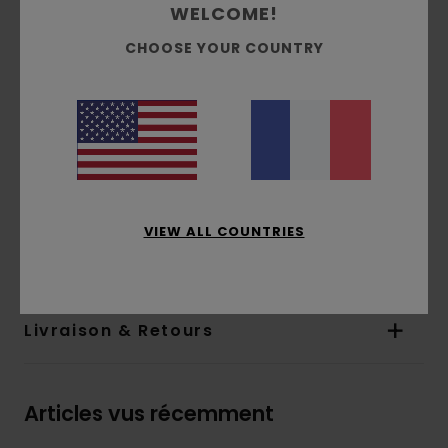
WELCOME!
Poche kangourou
CHOOSE YOUR COUNTRY
Capuche doublée dans la matière principale
Impression gonflante
Imprimé à l'avant
Étiquette drapeau avec logo sur la couture
latérale
Composition
[Matière principale] 50% coton
recyclé, 30% coton, 20% polyester recyclé
VIEW ALL COUNTRIES
Traçabilité du produit (Loi Agec)
Livraison & Retours
Articles vus récemment