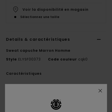
Voir la disponibilité en magasin
Sélectionnez une taille
Details & caractéristiques
Sweat capuche Marron Homme
Style
ELYSF00373
Code couleur
cqk0
Caractéristiques
Matière :
molleton french terry 350 g/m², 50
% coton recyclé, 30 % coton, 20 % polyester
recyclé
Coupe :
décontractée
Intérieur brossé