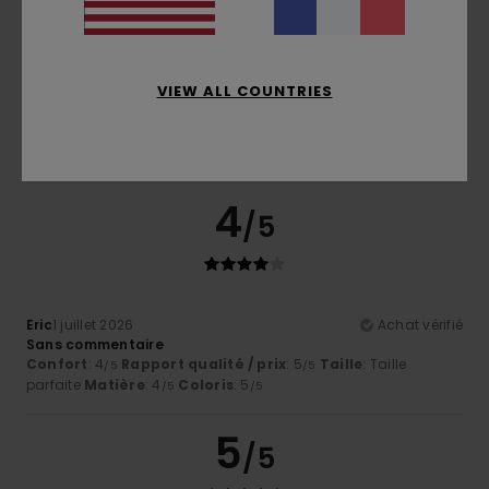
VIEW ALL COUNTRIES
Stephane
2 juillet 2026
Achat vérifié
Manque un bas élastique / resserant
Confort
: 4
Rapport qualité / prix
: 4
Taille
: Grand
/5
/5
Matière
: 5
Coloris
: 5
/5
/5
4
/5
Eric
1 juillet 2026
Achat vérifié
Sans commentaire
Confort
: 4
Rapport qualité / prix
: 5
Taille
: Taille
/5
/5
parfaite
Matière
: 4
Coloris
: 5
/5
/5
5
/5