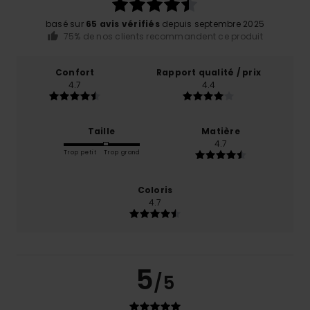
basé sur
65 avis vérifiés
depuis septembre 2025
75% de nos clients recommandent ce produit
Confort
Rapport qualité / prix
4.7
4.4
Taille
Matière
4.7
Trop petit
Trop grand
Coloris
4.7
5
/5