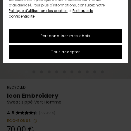
d’audience). Pour plus d'informations, consultez notre :
Politique d'utilisation des cookies
et
Politique de
confidentialité
Personnaliser mes choix
Tout accepter
RECYCLED
Icon Embroidery
Sweat zippé Vert Homme
4.5
(65 Avis)
ECO-BONUS
70,00 €