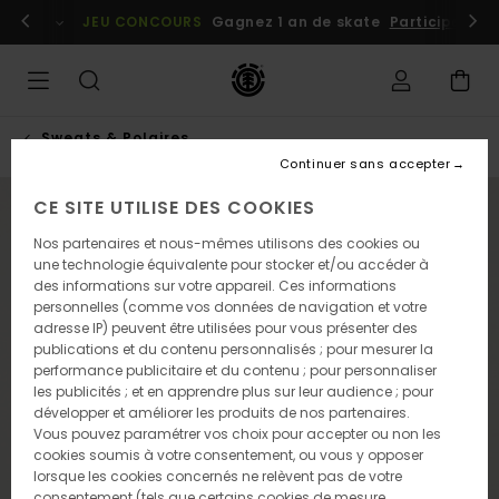
Passer
embres
Se connecter / s'inscrire
JEU CONCOURS
Gagnez 1 an de skate
Participez dè
à
l'information
sur
le
produit
Sweats & Polaires
Continuer sans accepter
CE SITE UTILISE DES COOKIES
NOUVEAUTÉ
Nos partenaires et nous-mêmes utilisons des cookies ou
une technologie équivalente pour stocker et/ou accéder à
des informations sur votre appareil. Ces informations
personnelles (comme vos données de navigation et votre
adresse IP) peuvent être utilisées pour vous présenter des
publications et du contenu personnalisés ; pour mesurer la
performance publicitaire et du contenu ; pour personnaliser
les publicités ; et en apprendre plus sur leur audience ; pour
développer et améliorer les produits de nos partenaires.
Vous pouvez paramétrer vos choix pour accepter ou non les
cookies soumis à votre consentement, ou vous y opposer
lorsque les cookies concernés ne relèvent pas de votre
consentement (tels que certains cookies de mesure