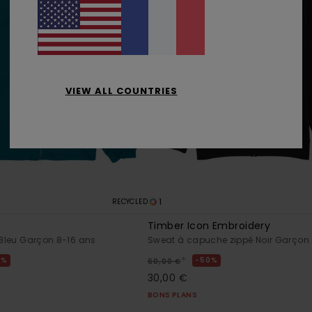
VIEW ALL COUNTRIES
1
RECYCLED
Timber Icon Embroidery
e Bleu Garçon 8-16 ans
Sweat à capuche zippé Noir Garçon
*
0%
50%
60,00 €
30,00 €
BONS PLANS