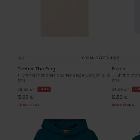
2
2
ORGANIC COTTON
Timber The Frog
Picnic
T-Shirt à manches courtes Beige Garçon 8-16
T-Shirt à ma
ans
ans
*
*
40%
5
25,00 €
25,00 €
15,00 €
12,50 €
BONS PLANS
BONS PLANS