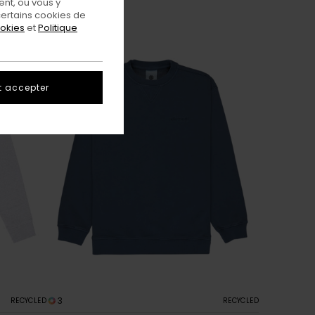
nt, ou vous y
ertains cookies de
ookies
et
Politique
t accepter
3
RECYCLED
RECYCLED