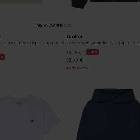
1
ORGANIC COTTON
t
Timber
ches courtes Beige Garçon 8-16
Veste sportswear Noir Garçon 8-16 
*
50%
65,00 €
0%
32,50 €
BONS PLANS