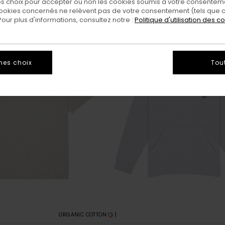
 choix pour accepter ou non les cookies soumis à votre consenteme
ookies concernés ne relèvent pas de votre consentement (tels que c
ur plus d'informations, consultez notre :
Politique d'utilisation des c
mes choix
Tou
1
ORGANIC COTTON