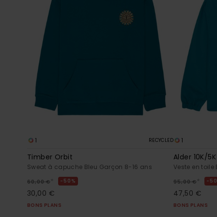
1
1
RECYCLED
Timber Orbit
Alder 10K/5K
Sweat à capuche Bleu Garçon 8-16 ans
Veste en toil
*
*
50%
5
60,00 €
95,00 €
30,00 €
47,50 €
BONS PLANS
BONS PLANS