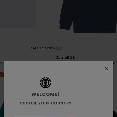
2
ORGANIC COTTON
Cornell 3.0
nches courtes Blanc Garçon 8-16
Sweat à capuche Bleu Garçon 8-16
*
50%
60,00 €
0%
30,00 €
BONS PLANS
WELCOME!
CHOOSE YOUR COUNTRY