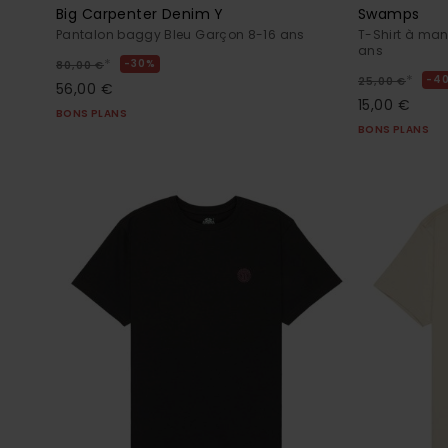
Big Carpenter Denim Y
Swamps
Pantalon baggy Bleu Garçon 8-16 ans
T-Shirt à man
ans
*
30%
80,00 €
*
4
25,00 €
56,00 €
15,00 €
BONS PLANS
BONS PLANS