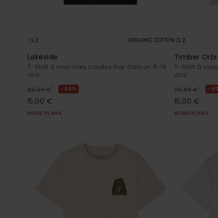
2
2
ORGANIC COTTON
Lakeside
Timber Orbi
T-Shirt à manches courtes Noir Garçon 8-16
T-Shirt à man
ans
ans
*
*
40%
4
25,00 €
25,00 €
15,00 €
15,00 €
BONS PLANS
BONS PLANS