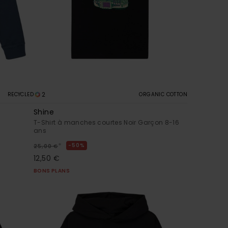
2
RECYCLED
ORGANIC COTTON
Shine
T-Shirt à manches courtes Noir Garçon 8-16
ans
*
50%
25,00 €
12,50 €
BONS PLANS