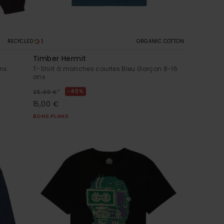
1
RECYCLED
ORGANIC COTTON
Timber Hermit
ans
T-Shirt à manches courtes Bleu Garçon 8-16
ans
*
40%
25,00 €
15,00 €
BONS PLANS