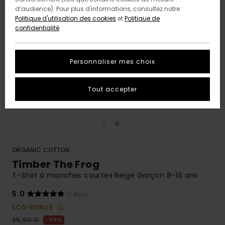
d’audience). Pour plus d'informations, consultez notre :
Politique d'utilisation des cookies
et
Politique de
confidentialité
Personnaliser mes choix
Tout accepter
ORGANIC COTTON
Timber The Frog
T-Shirt à manches courtes Beige Garçon 8-16 ans
5.0
(1 Avis)
ECO-BONUS
25,00 €
40%