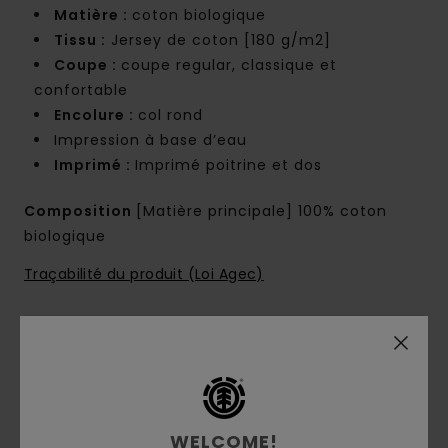
Matière :
coton biologique
Tissu :
Jersey de coton [180 g/m2]
Coupe :
coupe regular, classique et
confortable
Encolure :
col rond
Impression à base d’eau
Imprimé :
Imprimé poitrine et dos
Composition
[Matière principale] 100% coton
biologique
Traçabilité du produit (Loi Agec)
Livraison & Retours
Avis clients
WELCOME!