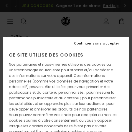
Passer
embres
Se connecter / s'inscrire
JEU CONCOURS
Gagnez 1 an de skate
Participez dè
à
l'information
sur
le
produit
T-Shirts
Continuer sans accepter
CE SITE UTILISE DES COOKIES
Nos partenaires et nous-mêmes utilisons des cookies ou
une technologie équivalente pour stocker et/ou accéder à
des informations sur votre appareil. Ces informations
personnelles (comme vos données de navigation et votre
adresse IP) peuvent être utilisées pour vous présenter des
publications et du contenu personnalisés ; pour mesurer la
performance publicitaire et du contenu ; pour personnaliser
les publicités ; et en apprendre plus sur leur audience ; pour
développer et améliorer les produits de nos partenaires.
Vous pouvez paramétrer vos choix pour accepter ou non les
cookies soumis à votre consentement, ou vous y opposer
lorsque les cookies concernés ne relèvent pas de votre
consentement (tels que certains cookies de mesure