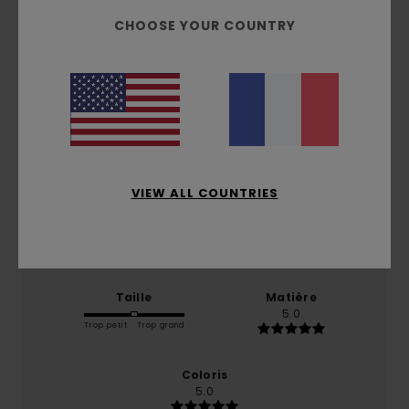
CHOOSE YOUR COUNTRY
Note moyenne
5.0
/5
basé sur
1 avis vérifiés
depuis juillet 2026
100% de nos clients recommandent ce produit
VIEW ALL COUNTRIES
Confort
Rapport qualité / prix
5.0
5.0
Taille
Matière
5.0
Trop petit
Trop grand
Coloris
5.0