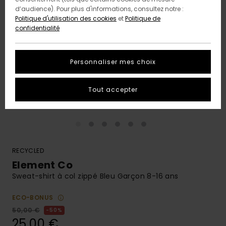
d’audience). Pour plus d'informations, consultez notre :
Politique d'utilisation des cookies
et
Politique de
confidentialité
Personnaliser mes choix
Tout accepter
RECYCLED
Element Co
Sweat-shirt à col zippé Bleu Garçon 8-16 ans
ECO-BONUS
50,00 €
50%
25,00 €