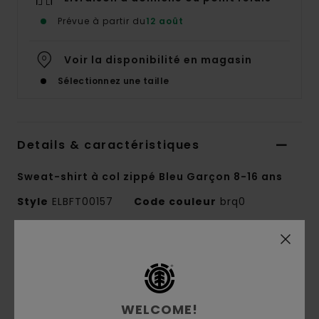
Prévue à partir du
12 août
Voir la disponibilité en magasin
Sélectionnez une taille
Details & caractéristiques
Sweat-shirt à col zippé Bleu Garçon 8-16 ans
Style
ELBFT00157
Code couleur
brq0
Caractéristiques
Conscious by Nature :
coton recyclé
Matière :
coton, coton recyclé
WELCOME!
Matière :
Molleton [320 g/m2]