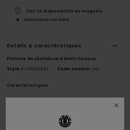
Voir la disponibilité en magasin
Sélectionnez une taille
Details & caractéristiques
Planche de skateboard Multi Unisexe
Style
ELYXD00243
Code couleur
ast
Caractéristiques
Fabriqué en Espagne
Dimensions :
8,5" / 22 x 32,2" / 82 cm
Nose :
7.1" / 18 cm
talon :
6.6" / 17 cm
Empattement :
14,25" / 36,2 cm