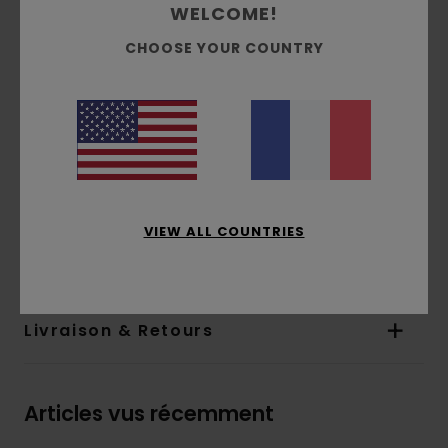
WELCOME!
Bois d’érable canadien FSC
CHOOSE YOUR COUNTRY
Film rétractable Biobase
Colle et vernis à l'eau
En collaboration avec HLC
Usine partiellement alimentée à l'énergie
solaire
Politique de gestion des déchets en usine
Composition
[Matière principale] 100% bois
VIEW ALL COUNTRIES
Traçabilité du produit (Loi Agec)
Livraison & Retours
Articles vus récemment