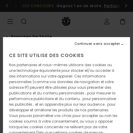
Passer
embres
Se connecter / s'inscrire
JEU CONCOURS
Gagnez 1 an de skate
Participez dè
à
l'information
sur
le
produit
Planches De Skate
Continuer sans accepter
CE SITE UTILISE DES COOKIES
NOUVEAUTÉ
Nos partenaires et nous-mêmes utilisons des cookies ou
une technologie équivalente pour stocker et/ou accéder à
des informations sur votre appareil. Ces informations
personnelles (comme vos données de navigation et votre
adresse IP) peuvent être utilisées pour vous présenter des
publications et du contenu personnalisés ; pour mesurer la
performance publicitaire et du contenu ; pour personnaliser
les publicités ; et en apprendre plus sur leur audience ; pour
développer et améliorer les produits de nos partenaires.
Vous pouvez paramétrer vos choix pour accepter ou non les
cookies soumis à votre consentement, ou vous y opposer
lorsque les cookies concernés ne relèvent pas de votre
consentement (tels que certains cookies de mesure