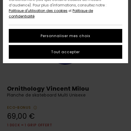
d’audience). Pour plus d'informations, consultez notre :
Politique d'utilisation des cookies
et
Politique de
confidentialité
Personnaliser mes choix
Tout accepter
Ornithology Vincent Milou
Planche de skateboard Multi Unisexe
ECO-BONUS
69,00 €
1 DECK = 1 GRIP OFFERT