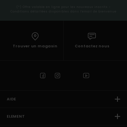
(*) Offre valable en ligne pour les nouveaux inscrits -
Conditions détaillées disponibles dans l'email de bienvenue
Trouver un magasin
Contactez nous
AIDE
ELEMENT