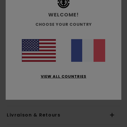
CO₂
Bois d’érable canadien FSC
WELCOME!
Film rétractable Biobase
CHOOSE YOUR COUNTRY
Colle et vernis à l'eau
Impression monochrome
Plis naturels uniquement
En collaboration avec HLC
Usine partiellement alimentée à l'énergie
solaire
Politique de gestion des déchets en usine
VIEW ALL COUNTRIES
Composition
[Matière principale] 100% bois
Traçabilité du produit (Loi Agec)
Livraison & Retours