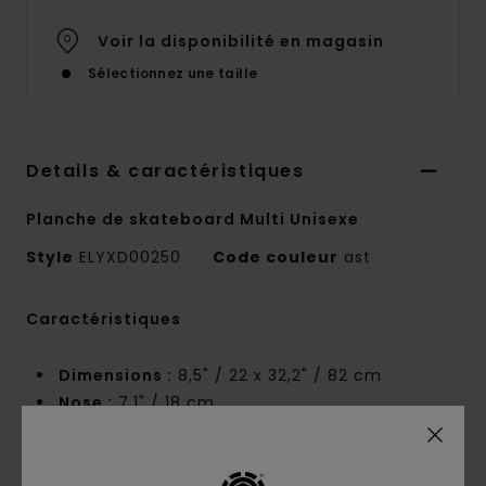
Voir la disponibilité en magasin
Sélectionnez une taille
Details & caractéristiques
Planche de skateboard Multi Unisexe
Style
ELYXD00250
Code couleur
ast
Caractéristiques
Dimensions :
8,5" / 22 x 32,2" / 82 cm
Nose :
7.1" / 18 cm
talon :
6.6" / 17 cm
Empattement :
14,25" / 36,2 cm
Element Section CBN : -43 % d'émissions de