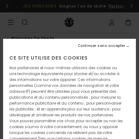
Passer
embres
Se connecter / s'inscrire
JEU CONCOURS
Gagnez 1 an de skate
Participez dè
à
l'information
sur
le
produit
Planches De Skate
Continuer sans accepter
CE SITE UTILISE DES COOKIES
Nos partenaires et nous-mêmes utilisons des cookies ou
une technologie équivalente pour stocker et/ou accéder à
des informations sur votre appareil. Ces informations
personnelles (comme vos données de navigation et votre
adresse IP) peuvent être utilisées pour vous présenter des
publications et du contenu personnalisés ; pour mesurer la
performance publicitaire et du contenu ; pour personnaliser
les publicités ; et en apprendre plus sur leur audience ; pour
développer et améliorer les produits de nos partenaires.
Vous pouvez paramétrer vos choix pour accepter ou non les
cookies soumis à votre consentement, ou vous y opposer
lorsque les cookies concernés ne relèvent pas de votre
consentement (tels que certains cookies de mesure