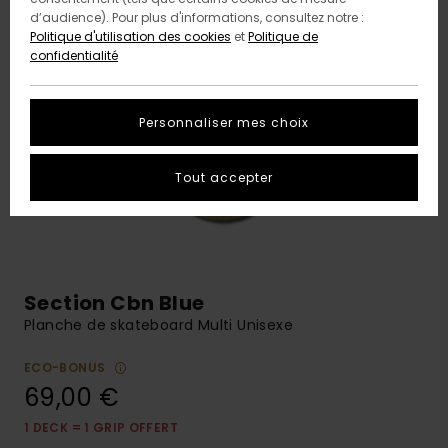
d’audience). Pour plus d'informations, consultez notre :
Politique d'utilisation des cookies
et
Politique de
confidentialité
Personnaliser mes choix
Tout accepter
Section Cbn Blue
Planche de skateboard Multi Unisexe
ECO-BONUS
69,00 €
1 DECK = 1 GRIP OFFERT