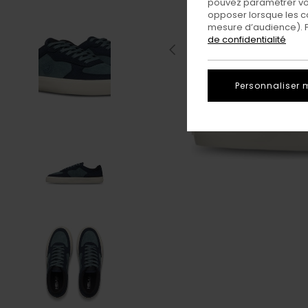
pouvez paramétrer vos
opposer lorsque les c
mesure d’audience). Po
de confidentialité
Personnaliser 