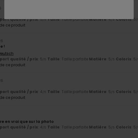
6
ort qualité / prix
: 5
Taille
: Taille parfaite
Matière
: 4
Coloris
: 5
/5
/5
/
e ce produit
26
e !
 Deutsch
ort qualité / prix
: 5
Taille
: Taille parfaite
Matière
: 5
Coloris
: 5
/5
/5
/
e ce produit
26
ort qualité / prix
: 4
Taille
: Taille parfaite
Matière
: 5
Coloris
: 5
/5
/5
/
e ce produit
e en vrai que sur la photo
ort qualité / prix
: 4
Taille
: Taille parfaite
Matière
: 5
Coloris
: 5
/5
/5
/