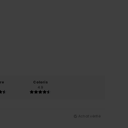
re
Coloris
4.9
Achat vérifié