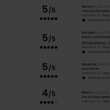
5
Benoît
20 juin 202
/5
Très confortable
Confort
: 5
Rapp
/5
Je recommand
Michael
16 juin 20
5
/5
Super confortabl
Afficher original -
Confort
: 5
Rapp
/5
Je recommand
5
Benjamin
1 juin 20
/5
cool shoes
Confort
: 5
Rapp
/5
Je recommand
4
/5
Rémi
29 mai 2026
Paraît plus sombr
Confort
: 5
Rapp
/5