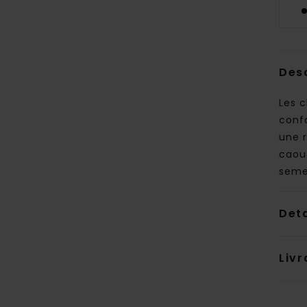
Des
Les c
confo
une 
caou
semel
Deta
Livr