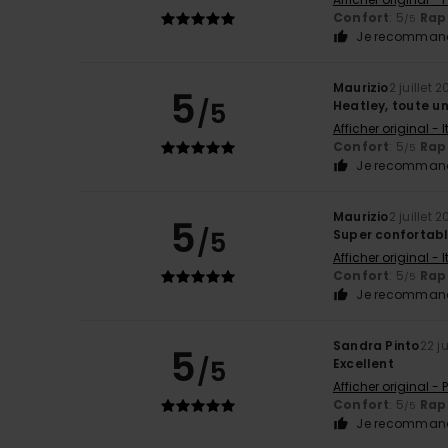
Confort
: 5
Rapp
/5
Je recommand
Maurizio
2 juillet 
5
/5
Heatley, toute un
Afficher original - 
Confort
: 5
Rapp
/5
Je recommand
Maurizio
2 juillet 
5
/5
Super confortab
Afficher original - 
Confort
: 5
Rapp
/5
Je recommand
Sandra Pinto
22 j
5
/5
Excellent
Afficher original -
Confort
: 5
Rapp
/5
Je recommand