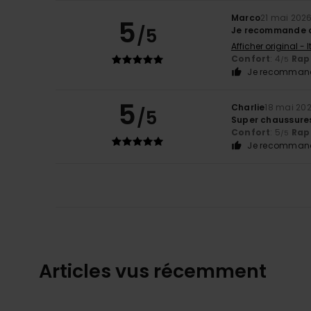
Marco
21 mai 202
5
/5
Je recommande c
Afficher original - 
Confort
: 4
Rapp
/5
Je recommand
5
Charlie
18 mai 20
/5
Super chaussure
Confort
: 5
Rapp
/5
Je recommand
Articles vus récemment