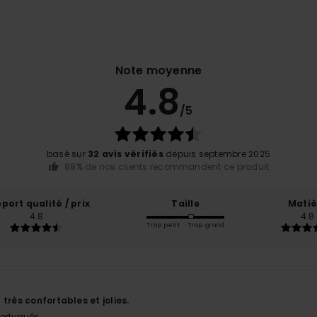
Note moyenne
4.8
/5
basé sur
32 avis vérifiés
depuis septembre 2025
88% de nos clients recommandent ce produit
port qualité / prix
Taille
Matiè
4.8
4.8
Trop petit
Trop grand
6
très confortables et jolies.
 Português