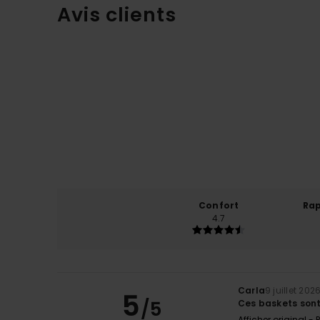
Avis clients
Confort
Rap
4.7
Carla
9 juillet 202
5
/5
Ces baskets sont 
Afficher original -