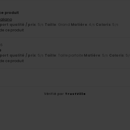
6
e produit
Italiano
ort qualité / prix
: 5
Taille
: Grand
Matière
: 4
Coloris
: 5
/5
/5
/5
e ce produit
26
s
ort qualité / prix
: 5
Taille
: Taille parfaite
Matière
: 5
Coloris
: 5
/5
/5
/
e ce produit
Vérifié par
TrustVille