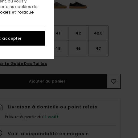
nt, ou vous y
ertains cookies de
ookies
et
Politique
9
40
40.5
41
42
42.5
t accepter
3
44
44.5
45
46
47
ir Le Guide Des Tailles
Ajouter au panier
Livraison à domicile ou point relais
Prévue à partir du
11 août
Voir la disponibilité en magasin