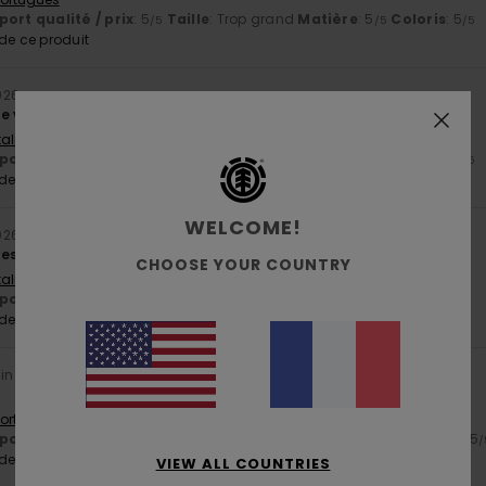
ort qualité / prix
: 5
Taille
: Trop grand
Matière
: 5
Coloris
: 5
/5
/5
/5
e ce produit
2026
e vie
Italiano
ort qualité / prix
: 5
Taille
: Trop grand
Matière
: 5
Coloris
: 5
/5
/5
/5
e ce produit
WELCOME!
2026
les
CHOOSE YOUR COUNTRY
Italiano
ort qualité / prix
: 4
Taille
: Grand
Matière
: 5
Coloris
: 5
/5
/5
/5
e ce produit
uin 2026
 Português
ort qualité / prix
: 5
Taille
: Taille parfaite
Matière
: 5
Coloris
: 5
/5
/5
/
e ce produit
VIEW ALL COUNTRIES