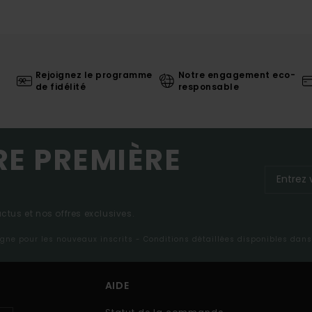
Rejoignez le programme
Notre engagement eco-
de fidélité
responsable
RE PREMIÈRE
tus et nos offres exclusives.
ligne pour les nouveaux inscrits - Conditions détaillées disponibles dan
AIDE