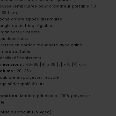
ousse rembourrée pour ordinateur portable [13–
/ 38,1 cm]
oche arrière zippée dissimulée
angle de poitrine réglable
rganisateur interne
ips déperlants
irettes en cordon moucheté avec gaine
rmorétractable
étails réfléchissants
imensions :
46–65 [H] x 36 [L] x 15 [P] cm
olume :
28–35 L
oublure en polyester recyclé
ogo sérigraphié 3D HD
osition
[Matière principale] 100% polyester
clé
bilité du produit (Loi Agec)