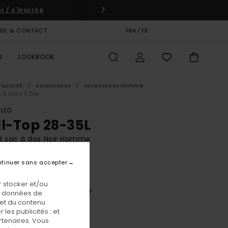
 / s'inscrire
IDE & CONTACT
CARTE CADEAU
FRA / FR
MAGASINS
S
LOOKBOOK
'accueil
Accessoires
Accessoires Homme
 & Sacs À Dos
LED
ll-Top 28-35L
d sac à dos Noir Homme
BONUS
tinuer sans accepter
00 €
 stocker et/ou
 À DOS = 1 PORTE-CLÉS WWF
os données de
 et du contenu
les publicités ; et
Flint Black
eur
rtenaires. Vous