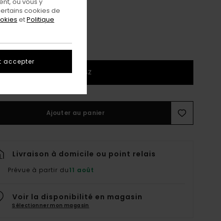
nt, ou vous y
ertains cookies de
ookies
et
Politique
t accepter
1SZ
Ajouter au panier
Livraison à domicile ou point relais
Prévue à partir du
11 août
Voir la disponibilité en magasin
Sélectionner mon magasin