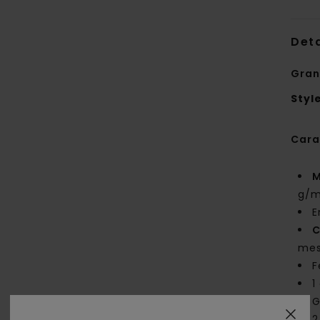
Deta
Gran
Styl
Cara
M
g/m
E
C
mes
F
1
G
2