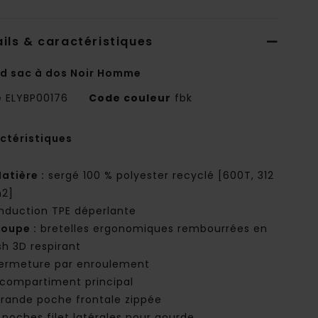
ils & caractéristiques
d sac à dos Noir Homme
e
ELYBP00176
Code couleur
fbk
ctéristiques
atière :
sergé 100 % polyester recyclé [600T, 312
2]
nduction TPE déperlante
oupe :
bretelles ergonomiques rembourrées en
h 3D respirant
ermeture par enroulement
 compartiment principal
rande poche frontale zippée
 poches filet latérales pour gourde