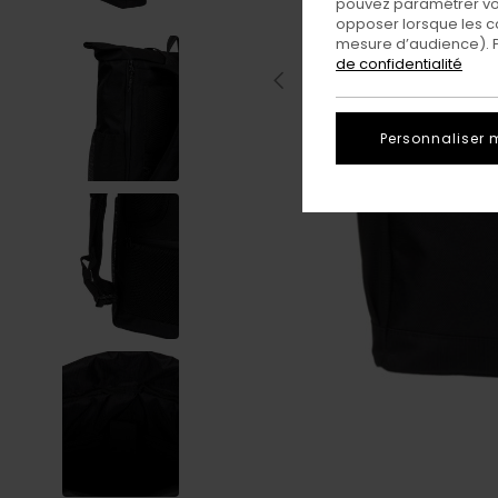
pouvez paramétrer vos
opposer lorsque les c
mesure d’audience). Po
de confidentialité
Personnaliser 