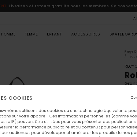
ENT
Livraison et retours gratuits pour les membres
Se connecter
A
HOMME
FEMME
ENFANT
ACCESSOIRES
SKATEBOARD
Page D
Sacs
RECYC
Ro
Gran
ECO-
 DES COOKIES
Con
85,
us-mêmes utilisons des cookies ou une technologie équivalente pour
1 SAC
tions sur votre appareil. Ces informations personnelles (comme v
resse IP) peuvent être utilisées pour vous présenter des publications
esurer la performance publicitaire et du contenu ; pour personnaliser 
Coul
leur audience ; pour développer et améliorer les produits de nos pa