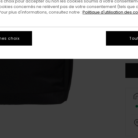
 choix pour accepter ou non les cookies soumis à votre consenteme
ookies concernés ne relèvent pas de votre consentement (tels que c
ur plus d'informations, consultez notre :
Politique d'utilisation des c
mes choix
Tou