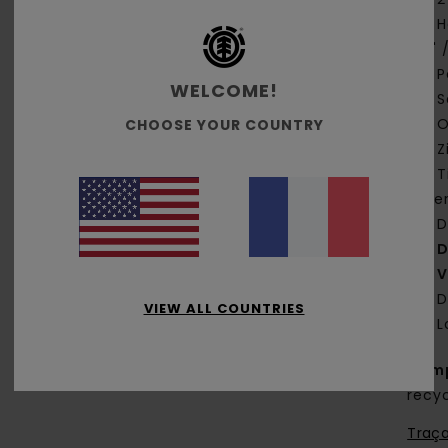
H
15" 
P
WELCOME!
S
O
CHOOSE YOUR COUNTRY
Z
T
the
D
D
V
D
VIEW ALL COUNTRIES
L
Comp
recy
Traça