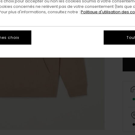
 choix pour accepter ou non les cookies soumis à votre consenteme
ookies concernés ne relèvent pas de votre consentement (tels que c
ur plus d'informations, consultez notre :
Politique d'utilisation des c
XS/
mes choix
Tou
Vo