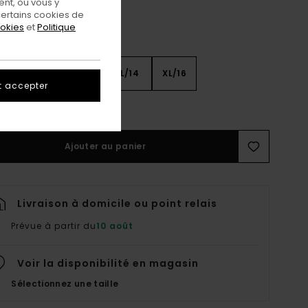
nt, ou vous y
ertains cookies de
ookies
et
Politique
8
S/10
M/12
L/14
XL/16
t accepter
ir Le Guide Des Tailles
Ajouter au panier
Livraison à domicile ou point relais
Prévue à partir du
10 août
Voir la disponibilité en magasin
Sélectionnez une taille