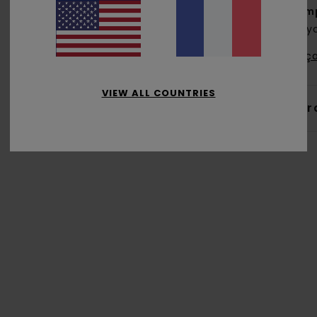
Comp
recy
Traça
VIEW ALL COUNTRIES
Livr