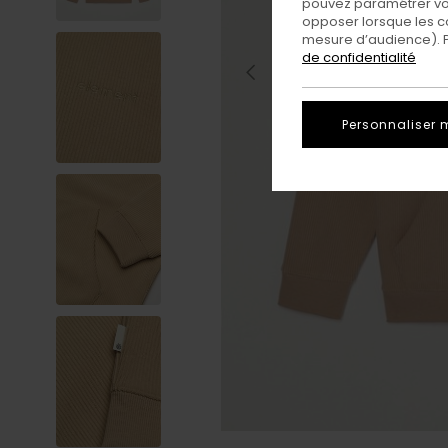
pouvez paramétrer vos
opposer lorsque les c
mesure d’audience). Po
de confidentialité
Personnaliser 