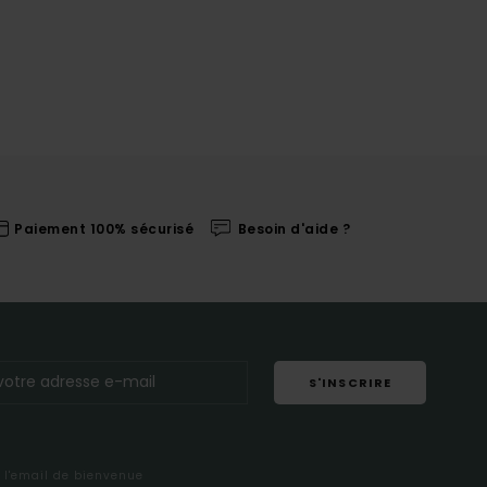
Paiement 100% sécurisé
Besoin d'aide ?
S'INSCRIRE
s l'email de bienvenue