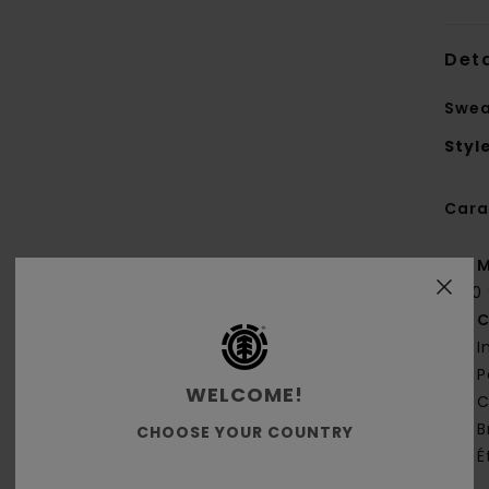
Deta
Swea
Styl
Cara
M
100
C
I
P
WELCOME!
C
B
CHOOSE YOUR COUNTRY
É