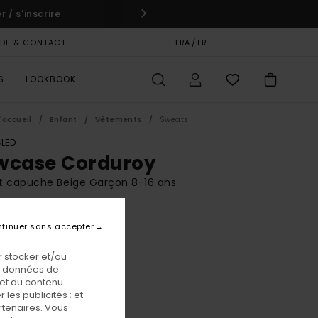
 / s'inscrire
IDE & CONTACT
CARTE CADEAU
FRA / FR
MAGASINS
S
LOOKBOOK
'accueil
Enfant
Vêtements
Sweats
LED
wcase Corduroy
t capuche Beige Garçon 8-16 ans
BONUS
tinuer sans accepter
00 €
 stocker et/ou
os données de
Humus
eur
 et du contenu
les publicités ; et
rtenaires. Vous