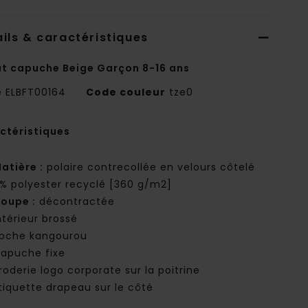
ils & caractéristiques
t capuche Beige Garçon 8-16 ans
e
ELBFT00164
Code couleur
tze0
ctéristiques
atière :
polaire contrecollée en velours côtelé
 % polyester recyclé [360 g/m2]
oupe :
décontractée
ntérieur brossé
oche kangourou
apuche fixe
roderie logo corporate sur la poitrine
tiquette drapeau sur le côté