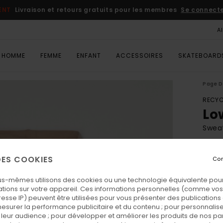
ENT
Livraison et retours gratuits pour les membres
Se connecter
A
HOMME
FEMME
ENFANT
ACCESSOIRES
SKATEBOARD
Page D
RECYC
Lo
Swea
ECO-
 DES COOKIES
Con
65,
us-mêmes utilisons des cookies ou une technologie équivalente pour
tions sur votre appareil. Ces informations personnelles (comme v
Coul
resse IP) peuvent être utilisées pour vous présenter des publications
esurer la performance publicitaire et du contenu ; pour personnaliser 
leur audience ; pour développer et améliorer les produits de nos pa