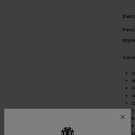
Deta
Pant
Styl
Cara
C
M
P
C
T
E
F
E