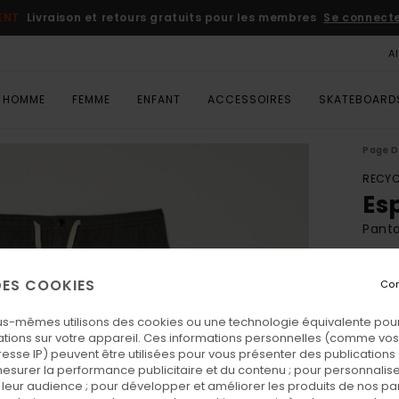
ENT
Livraison et retours gratuits pour les membres
Se connecter
A
HOMME
FEMME
ENFANT
ACCESSOIRES
SKATEBOARD
Page D
RECYC
Es
Pant
ECO-
 DES COOKIES
Con
130
us-mêmes utilisons des cookies ou une technologie équivalente pour
tions sur votre appareil. Ces informations personnelles (comme v
Coul
resse IP) peuvent être utilisées pour vous présenter des publications
esurer la performance publicitaire et du contenu ; pour personnaliser 
leur audience ; pour développer et améliorer les produits de nos pa