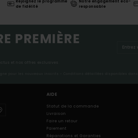
Rejoignez le programme
Notre engagement eco-
de fidélité
responsable
RE PREMIÈRE
tus et nos offres exclusives.
ligne pour les nouveaux inscrits - Conditions détaillées disponibles dan
AIDE
Statut de la commande
Livraison
Faire un retour
Paiement
Réparations et Garanties