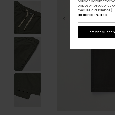
pouvez paramétrer vos
opposer lorsque les c
mesure d’audience). Po
de confidentialité
Personnaliser 