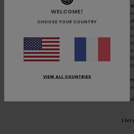
M
WELCOME!
gen
O
CHOOSE YOUR COUNTRY
C
F
E
P
É
E
VIEW ALL COUNTRIES
Comp
Coto
Traça
Livr