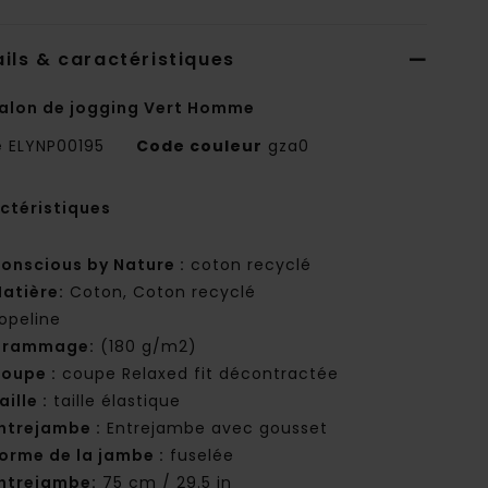
ils & caractéristiques
alon de jogging Vert Homme
e
ELYNP00195
Code couleur
gza0
ctéristiques
onscious by Nature :
coton recyclé
atière:
Coton, Coton recyclé
opeline
Grammage:
(180 g/m2)
oupe :
coupe Relaxed fit décontractée
aille :
taille élastique
ntrejambe :
Entrejambe avec gousset
orme de la jambe :
fuselée
ntrejambe:
75 cm / 29.5 in