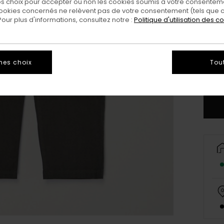
 choix pour accepter ou non les cookies soumis à votre consenteme
ookies concernés ne relèvent pas de votre consentement (tels que c
ur plus d'informations, consultez notre :
Politique d'utilisation des c
X
mes choix
Tou
Vo