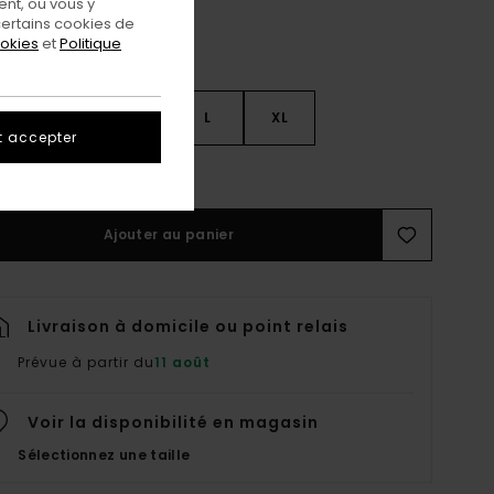
nt, ou vous y
ertains cookies de
ookies
et
Politique
S
S
M
L
XL
t accepter
ir Le Guide Des Tailles
Ajouter au panier
Livraison à domicile ou point relais
Prévue à partir du
11 août
Voir la disponibilité en magasin
Sélectionnez une taille