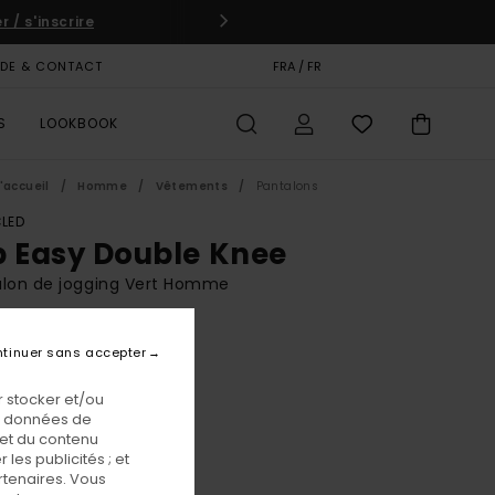
 / s'inscrire
IDE & CONTACT
CARTE CADEAU
FRA / FR
MAGASINS
S
LOOKBOOK
'accueil
Homme
Vêtements
Pantalons
LED
p Easy Double Knee
alon de jogging Vert Homme
BONUS
tinuer sans accepter
,00 €
 stocker et/ou
os données de
Climbing Ivy
eur
 et du contenu
les publicités ; et
rtenaires. Vous