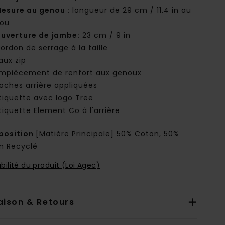
esure au genou :
longueur de 29 cm / 11.4 in au
ou
uverture de jambe:
23 cm / 9 in
ordon de serrage à la taille
aux zip
mpiècement de renfort aux genoux
oches arrière appliquées
tiquette avec logo Tree
tiquette Element Co à l'arrière
osition
[Matière Principale] 50% Coton, 50%
n Recyclé
bilité du produit (Loi Agec)
aison & Retours