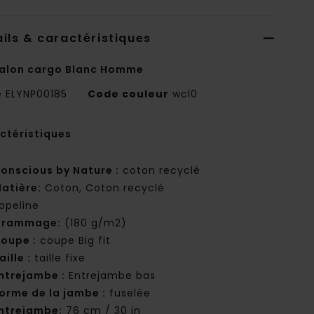
ils & caractéristiques
alon cargo Blanc Homme
e
ELYNP00185
Code couleur
wcl0
ctéristiques
onscious by Nature :
coton recyclé
atière:
Coton, Coton recyclé
opeline
Grammage:
(180 g/m2)
oupe :
coupe Big fit
aille :
taille fixe
ntrejambe :
Entrejambe bas
orme de la jambe :
fuselée
ntrejambe:
76 cm / 30 in