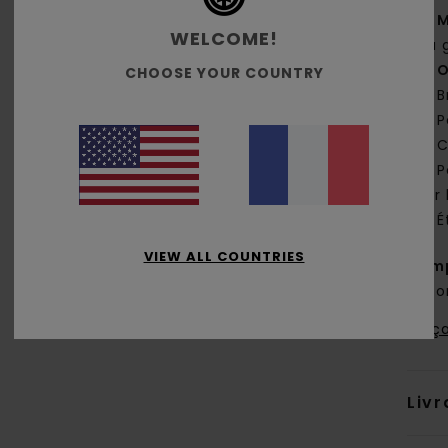
M
WELCOME!
au 
O
CHOOSE YOUR COUNTRY
B
P
C
P
sur
É
VIEW ALL COUNTRIES
Comp
Coto
Traça
Livr