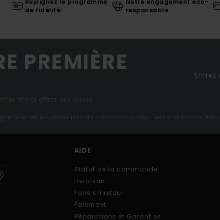
Rejoignez le programme
Notre engagement eco-
de fidélité
responsable
RE PREMIÈRE
tus et nos offres exclusives.
ligne pour les nouveaux inscrits - Conditions détaillées disponibles dan
AIDE
Statut de la commande
Livraison
Faire un retour
Paiement
Réparations et Garanties