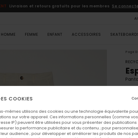
ENT
Livraison et retours gratuits pour les membres
Se connecter
A
HOMME
FEMME
ENFANT
ACCESSOIRES
SKATEBOARD
Page D
RECYC
Es
Pant
ECO-
 DES COOKIES
Con
170
us-mêmes utilisons des cookies ou une technologie équivalente pour
tions sur votre appareil. Ces informations personnelles (comme v
Coul
resse IP) peuvent être utilisées pour vous présenter des publications
esurer la performance publicitaire et du contenu ; pour personnaliser 
leur audience ; pour développer et améliorer les produits de nos pa