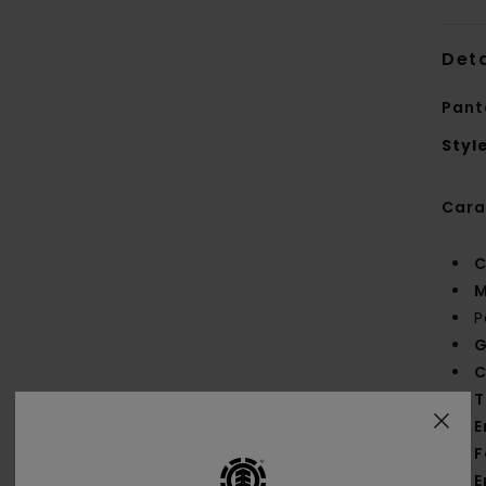
Deta
Pant
Styl
Cara
C
M
P
C
T
E
F
E