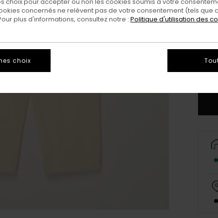
 choix pour accepter ou non les cookies soumis à votre consenteme
ookies concernés ne relèvent pas de votre consentement (tels que c
ur plus d'informations, consultez notre :
Politique d'utilisation des c
X
mes choix
Tou
Vo