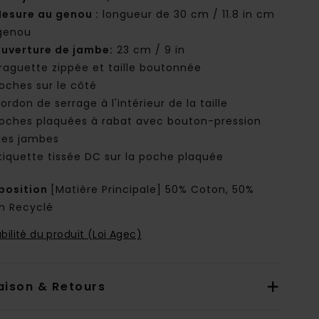
esure au genou :
longueur de 30 cm / 11.8 in cm
genou
uverture de jambe:
23 cm / 9 in
raguette zippée et taille boutonnée
oches sur le côté
ordon de serrage à l'intérieur de la taille
oches plaquées à rabat avec bouton-pression
 les jambes
tiquette tissée DC sur la poche plaquée
osition
[Matière Principale] 50% Coton, 50%
n Recyclé
bilité du produit (Loi Agec)
aison & Retours