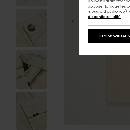
pouvez paramétrer vos
opposer lorsque les c
mesure d’audience). Po
de confidentialité
Personnaliser 