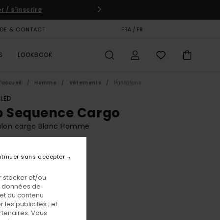
 / s'inscrire
IDE & CONTACT
CARTE CADEAU
FRA / FR
MAGASINS
S
LOOKBOOK
'accueil
Homme
Vêtements
Pantalons
LED
p Sequence Cargo
alon cargo Blanc Homme
BONUS
tinuer sans accepter
,00 €
 stocker et/ou
os données de
Antique White
eur
 et du contenu
les publicités ; et
rtenaires. Vous