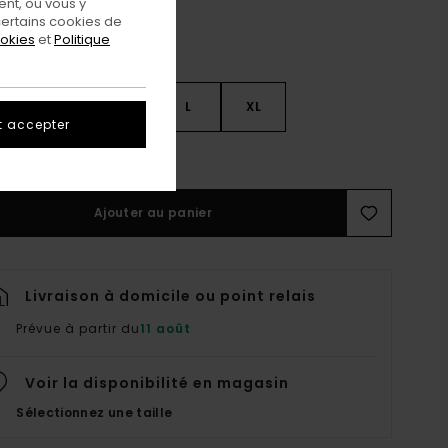
nt, ou vous y
ertains cookies de
ookies
et
Politique
S
S
M
L
XL
t accepter
ir Le Guide Des Tailles
Ajouter au panier
Livraison à domicile ou point relais
Prévue à partir du
11 août
Voir la disponibilité en magasin
Sélectionnez une taille