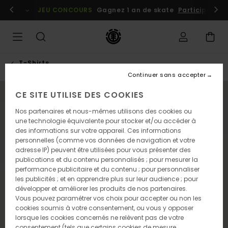
Passer
embres
Se connecter / s'inscrire
JEU CONCOURS
Gagnez 1 an de skate
Participez dè
à
l'information
sur
le
produit
T-Shirts
Continuer sans accepter
CE SITE UTILISE DES COOKIES
NOUVEAUTÉ
Nos partenaires et nous-mêmes utilisons des cookies ou
une technologie équivalente pour stocker et/ou accéder à
des informations sur votre appareil. Ces informations
personnelles (comme vos données de navigation et votre
adresse IP) peuvent être utilisées pour vous présenter des
publications et du contenu personnalisés ; pour mesurer la
performance publicitaire et du contenu ; pour personnaliser
les publicités ; et en apprendre plus sur leur audience ; pour
développer et améliorer les produits de nos partenaires.
Vous pouvez paramétrer vos choix pour accepter ou non les
cookies soumis à votre consentement, ou vous y opposer
lorsque les cookies concernés ne relèvent pas de votre
consentement (tels que certains cookies de mesure