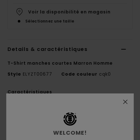
Voir la disponibilité en magasin
Sélectionnez une taille
Details & caractéristiques
T-Shirt manches courtes Marron Homme
Style
ELYZT00677
Code couleur
cqk0
Caractéristiques
Matière :
100 % coton biologique
Matière :
jersey [220 g/m2]
Coupe :
décontractée
Col :
col rond
WELCOME!
Technique d'impression :
impression à l'eau