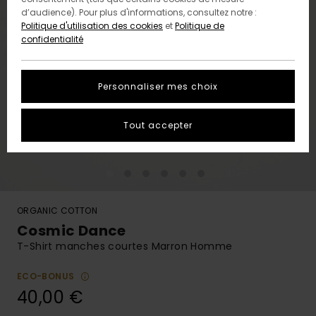
d’audience). Pour plus d'informations, consultez notre :
Politique d'utilisation des cookies
et
Politique de
confidentialité
Personnaliser mes choix
Tout accepter
ORGANIC COTTON
Cosmic Dance
T-Shirt manches courtes Marron Homme
ECO-BONUS
40,00 €