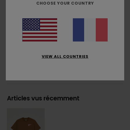
CHOOSE YOUR COUNTRY
Position de l'imprimé :
avant et dos
Étiquette drapeau avec logo sur la couture
latérale
Composition
[Matière principale] 100% coton
biologique
Traçabilité du produit (Loi Agec)
VIEW ALL COUNTRIES
Livraison & Retours
Articles vus récemment