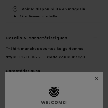
Voir la disponibilité en magasin
Sélectionnez une taille
Details & caractéristiques
T-Shirt manches courtes Beige Homme
Style
ELYZT00675
Code couleur
teg0
Caractéristiques
Matière :
100 % coton biologique
Matière :
jersey [220 g/m2]
Coupe :
décontractée
Col :
col rond
WELCOME!
Technique d'impression :
impression à l'eau