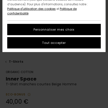
d’audience). Pour plus d'informations, consultez notre :
Politique d'utilisation des cookies
et
Politique de
confidentialité
Personnaliser mes choix
Tout accepter
T-Shirts
ORGANIC COTTON
Inner Space
T-Shirt manches courtes Beige Homme
ECO-BONUS
40,00 €