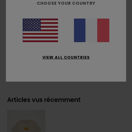
CHOOSE YOUR COUNTRY
Position de l'imprimé :
avant et dos
Étiquette drapeau avec logo sur la couture
latérale
Composition
[Matière principale] 100% coton
biologique
Traçabilité du produit (Loi Agec)
VIEW ALL COUNTRIES
Livraison & Retours
Articles vus récemment