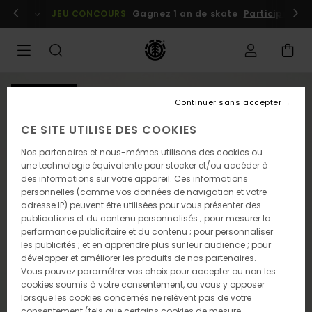
Passer
embres
Se connecter / s'inscrire
JEU CONCOURS
Gagnez 1 an de skate
Participez dè
à
l'information
sur
le
produit
NOUVEAUTÉ
Continuer sans accepter
CE SITE UTILISE DES COOKIES
Nos partenaires et nous-mêmes utilisons des cookies ou
une technologie équivalente pour stocker et/ou accéder à
des informations sur votre appareil. Ces informations
personnelles (comme vos données de navigation et votre
adresse IP) peuvent être utilisées pour vous présenter des
publications et du contenu personnalisés ; pour mesurer la
performance publicitaire et du contenu ; pour personnaliser
les publicités ; et en apprendre plus sur leur audience ; pour
développer et améliorer les produits de nos partenaires.
Vous pouvez paramétrer vos choix pour accepter ou non les
cookies soumis à votre consentement, ou vous y opposer
lorsque les cookies concernés ne relèvent pas de votre
consentement (tels que certains cookies de mesure