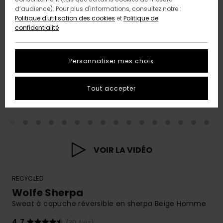
d’audience). Pour plus d'informations, consultez notre :
Politique d'utilisation des cookies
et
Politique de
confidentialité
Personnaliser mes choix
Tout accepter
VOIR LA VIDÉO
RECYCLED
Wolfe Sherpa
Sweat à capuche réversible en sherpa Beige Homme
4.7
(30 Avis)