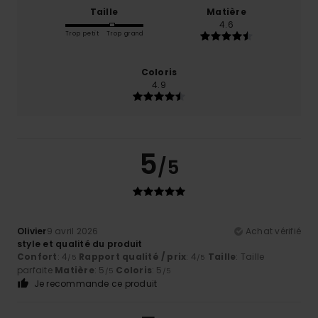
Taille
Matière
4.6
Trop petit
Trop grand
Coloris
4.9
5
/5
Olivier
9 avril 2026
Achat vérifié
style et qualité du produit
Confort
: 4
Rapport qualité / prix
: 4
Taille
: Taille
/5
/5
parfaite
Matière
: 5
Coloris
: 5
/5
/5
Je recommande ce produit