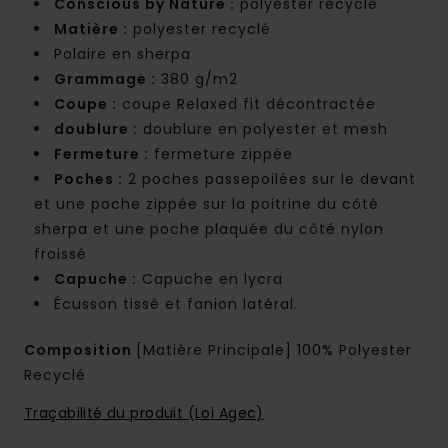
Conscious by Nature :
polyester recyclé
Matière :
polyester recyclé
Polaire en sherpa
Grammage :
380 g/m2
Coupe :
coupe Relaxed fit décontractée
doublure :
doublure en polyester et mesh
Fermeture :
fermeture zippée
Poches :
2 poches passepoilées sur le devant
et une poche zippée sur la poitrine du côté
sherpa et une poche plaquée du côté nylon
froissé
Capuche :
Capuche en lycra
Écusson tissé et fanion latéral.
Composition
[Matière Principale] 100% Polyester
Recyclé
Traçabilité du produit (Loi Agec)