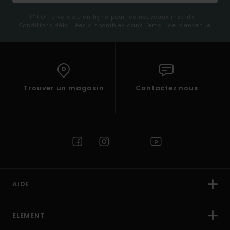
(*) Offre valable en ligne pour les nouveaux inscrits -
Conditions détaillées disponibles dans l'email de bienvenue
Trouver un magasin
Contactez nous
AIDE
ELEMENT