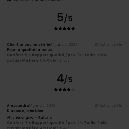
5
/5
Client anonyme vérifié
24 janvier 2026
Achat vérifié
Pour la qualité la tenue
Confort
: 5
Rapport qualité / prix
: 5
Taille
: Taille
/5
/5
parfaite
Matière
: 5
Coloris
: 5
/5
/5
4
/5
Alessandra
17 janvier 2026
Achat vérifié
D'accord, très bien
Afficher original - Italiano
Confort
: 4
Rapport qualité / prix
: 2
Taille
: Taille
/5
/5
parfaite
Matière
: 4
Coloris
: 4
/5
/5