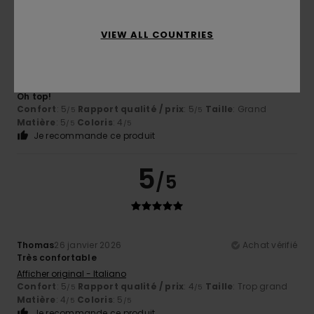
5
/5
VIEW ALL COUNTRIES
Caroline
15 février 2026
Achat vérifié
Oh top!
Confort
: 5
Rapport qualité / prix
: 5
Taille
: Grand
/5
/5
Matière
: 5
Coloris
: 4
/5
/5
Je recommande ce produit
5
/5
Thomas
26 janvier 2026
Achat vérifié
Très confortable
Afficher original - Italiano
Confort
: 5
Rapport qualité / prix
: 4
Taille
: Trop grand
/5
/5
Matière
: 4
Coloris
: 5
/5
/5
Je recommande ce produit