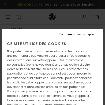
Passer
embres
Se connecter / s'inscrire
JEU CONCOURS
Gagnez 1 an de skate
Participez dè
à
l'information
sur
le
produit
Polaires
Continuer sans accepter
CE SITE UTILISE DES COOKIES
NOUVEAUTÉ
Nos partenaires et nous-mêmes utilisons des cookies ou
une technologie équivalente pour stocker et/ou accéder à
des informations sur votre appareil. Ces informations
personnelles (comme vos données de navigation et votre
adresse IP) peuvent être utilisées pour vous présenter des
publications et du contenu personnalisés ; pour mesurer la
performance publicitaire et du contenu ; pour personnaliser
les publicités ; et en apprendre plus sur leur audience ; pour
développer et améliorer les produits de nos partenaires.
Vous pouvez paramétrer vos choix pour accepter ou non les
cookies soumis à votre consentement, ou vous y opposer
lorsque les cookies concernés ne relèvent pas de votre
consentement (tels que certains cookies de mesure