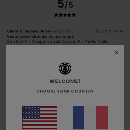
5
/5
Client anonyme vérifié
14 mars 2026
Achat vérifié
Veste assez chaude, bonne coupe
Confort
: 5
Rapport qualité / prix
: 5
Taille
: Taille
/5
/5
parfaite
Matière
: 5
Coloris
: 5
/5
/5
Je recommande ce produit
5
/5
WELCOME!
CHOOSE YOUR COUNTRY
Client anonyme vérifié
22 février 2026
Achat vérifié
Love that it’s reversible
Confort
: 5
Rapport qualité / prix
: 5
Taille
: Taille
/5
/5
parfaite
Matière
: 5
Coloris
: 5
/5
/5
Je recommande ce produit