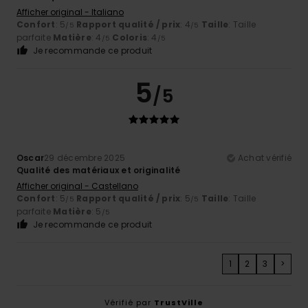
Afficher original - Italiano
Confort
: 5
Rapport qualité / prix
: 4
Taille
: Taille
/5
/5
parfaite
Matière
: 4
Coloris
: 4
/5
/5
Je recommande ce produit
5
/5
Oscar
29 décembre 2025
Achat vérifié
Qualité des matériaux et originalité
Afficher original - Castellano
Confort
: 5
Rapport qualité / prix
: 5
Taille
: Taille
/5
/5
parfaite
Matière
: 5
/5
Je recommande ce produit
1
2
3
>
Vérifié par
TrustVille