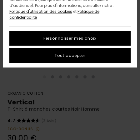
d’audience). Pour plus d'informations, consultez notre :
Politique d'utilisation des cookies
et
Politique de
confidentialité
Personnaliser mes choix
Tout accepter
ORGANIC COTTON
Vertical
T-Shirt à manches courtes Noir Homme
4.7
(3 Avis)
ECO-BONUS
30,00 €