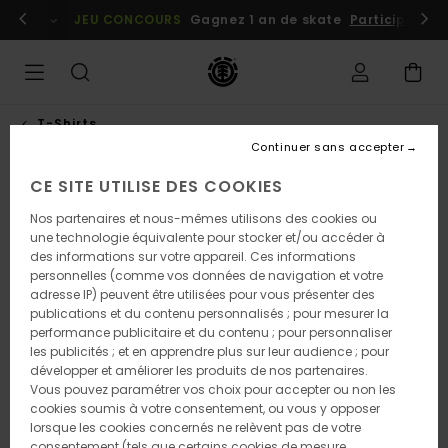
Passer
embres
Se connecter / s'inscrire
JEU CONCOURS
Gagnez 1 an de skate
Participez dè
à
l'information
sur
le
produit
T-Shirts
Continuer sans accepter
CE SITE UTILISE DES COOKIES
Nos partenaires et nous-mêmes utilisons des cookies ou
une technologie équivalente pour stocker et/ou accéder à
des informations sur votre appareil. Ces informations
personnelles (comme vos données de navigation et votre
adresse IP) peuvent être utilisées pour vous présenter des
publications et du contenu personnalisés ; pour mesurer la
performance publicitaire et du contenu ; pour personnaliser
les publicités ; et en apprendre plus sur leur audience ; pour
développer et améliorer les produits de nos partenaires.
Vous pouvez paramétrer vos choix pour accepter ou non les
cookies soumis à votre consentement, ou vous y opposer
lorsque les cookies concernés ne relèvent pas de votre
consentement (tels que certains cookies de mesure