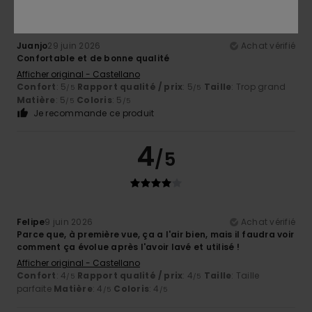
Juanjo
29 juin 2026
Achat vérifié
Confortable et de bonne qualité
Afficher original - Castellano
Confort
: 5
Rapport qualité / prix
: 5
Taille
: Trop grand
/5
/5
Matière
: 5
Coloris
: 5
/5
/5
Je recommande ce produit
4
/5
Felipe
9 juin 2026
Achat vérifié
Parce que, à première vue, ça a l'air bien, mais il faudra voir
comment ça évolue après l'avoir lavé et utilisé !
Afficher original - Castellano
Confort
: 4
Rapport qualité / prix
: 4
Taille
: Taille
/5
/5
parfaite
Matière
: 4
Coloris
: 4
/5
/5