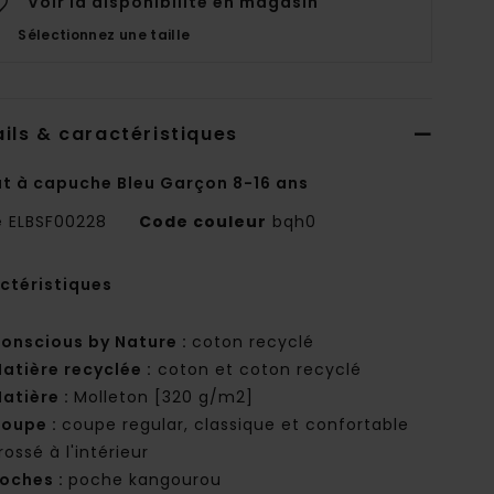
Voir la disponibilité en magasin
Sélectionnez une taille
ils & caractéristiques
t à capuche Bleu Garçon 8-16 ans
e
ELBSF00228
Code couleur
bqh0
ctéristiques
onscious by Nature :
coton recyclé
atière recyclée :
coton et coton recyclé
atière :
Molleton [320 g/m2]
oupe :
coupe regular, classique et confortable
rossé à l'intérieur
oches :
poche kangourou