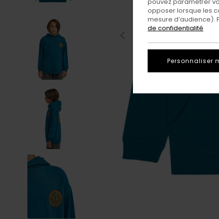
pouvez paramétrer vos
opposer lorsque les c
mesure d’audience). Po
de confidentialité
Personnaliser 