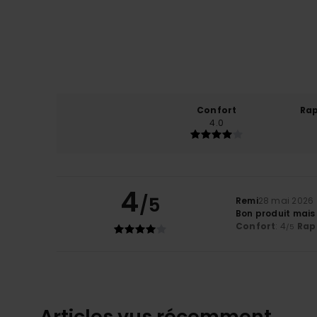
Confort
Rap
4.0
4
/5
Remi
28 mai 2026
Bon produit mais
Confort
: 4
Rapp
/5
Articles vus récemment