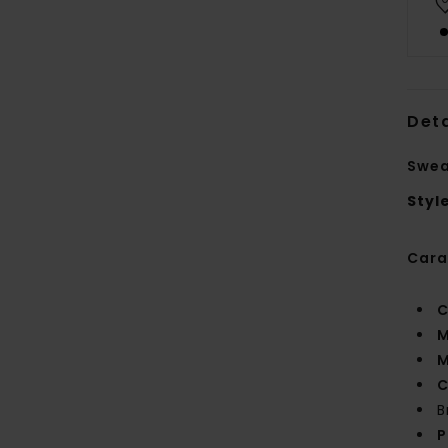
Deta
Swea
Styl
Cara
C
M
M
C
B
P