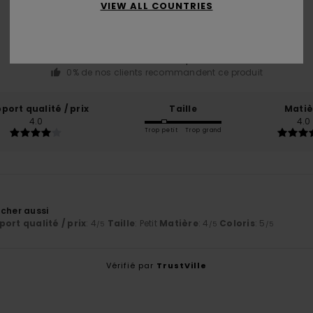
4.0
VIEW ALL COUNTRIES
/5
basé sur
1 avis vérifiés
depuis mai 2026
0% de nos clients recommandent ce produit
port qualité / prix
Taille
Matiè
4.0
4.0
Trop petit
Trop grand
 cher aussi
ort qualité / prix
: 4
Taille
: Petit
Matière
: 4
Coloris
: 5
/5
/5
/5
Vérifié par
TrustVille