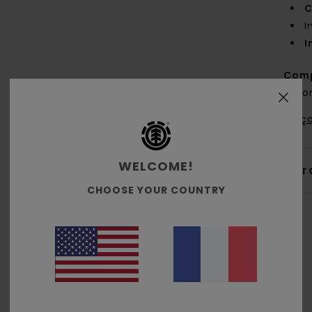
C
I
I
Comp
coto
Traça
WELCOME!
Livr
CHOOSE YOUR COUNTRY
Note moyenne