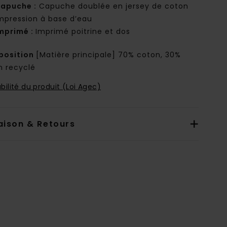
apuche :
Capuche doublée en jersey de coton
mpression à base d’eau
mprimé :
Imprimé poitrine et dos
osition
[Matière principale] 70% coton, 30%
n recyclé
bilité du produit (Loi Agec)
aison & Retours