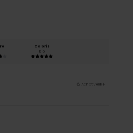
re
Coloris
5.0
Achat vérifié