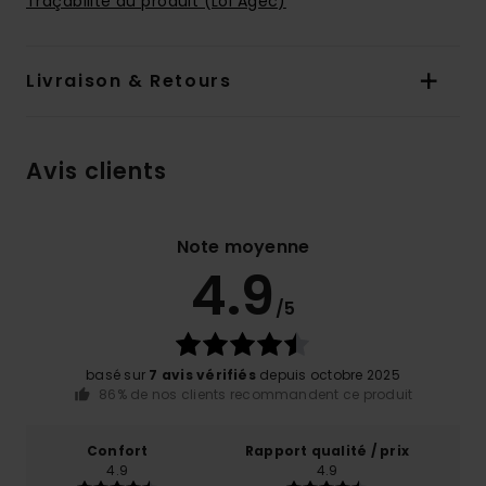
Traçabilité du produit (Loi Agec)
Livraison & Retours
Avis clients
Note moyenne
4.9
/5
basé sur
7 avis vérifiés
depuis octobre 2025
86% de nos clients recommandent ce produit
Confort
Rapport qualité / prix
4.9
4.9