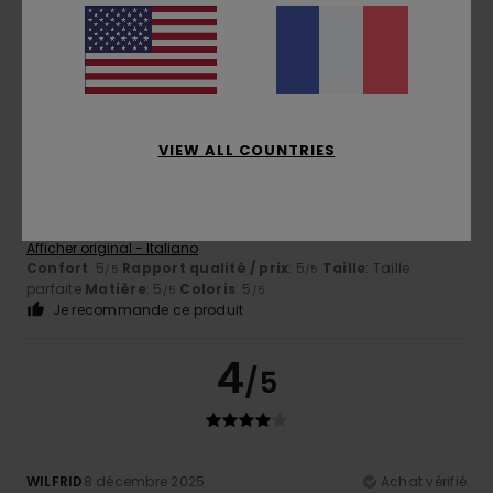
Je recommande ce produit
5
/5
VIEW ALL COUNTRIES
Andrea
25 avril 2026
Achat vérifié
J'aime bien, la coupe est parfaite, la qualité est au
rendez-vous et les motifs sont jolis
Afficher original - Italiano
Confort
: 5
Rapport qualité / prix
: 5
Taille
: Taille
/5
/5
parfaite
Matière
: 5
Coloris
: 5
/5
/5
Je recommande ce produit
4
/5
WILFRID
8 décembre 2025
Achat vérifié