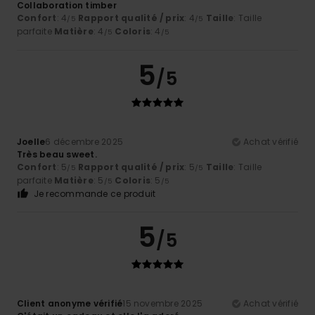
Collaboration timber
Confort
: 4
Rapport qualité / prix
: 4
Taille
: Taille
/5
/5
parfaite
Matière
: 4
Coloris
: 4
/5
/5
5
/5
Joelle
6 décembre 2025
Achat vérifié
Très beau sweet.
Confort
: 5
Rapport qualité / prix
: 5
Taille
: Taille
/5
/5
parfaite
Matière
: 5
Coloris
: 5
/5
/5
Je recommande ce produit
5
/5
Client anonyme vérifié
15 novembre 2025
Achat vérifié