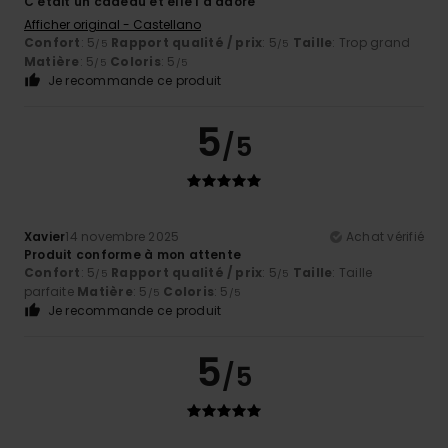
C'était un cadeau et elle l'a adoré
Afficher original - Castellano
Confort
: 5
Rapport qualité / prix
: 5
Taille
: Trop grand
/5
/5
Matière
: 5
Coloris
: 5
/5
/5
Je recommande ce produit
5
/5
Xavier
14 novembre 2025
Achat vérifié
Produit conforme à mon attente
Confort
: 5
Rapport qualité / prix
: 5
Taille
: Taille
/5
/5
parfaite
Matière
: 5
Coloris
: 5
/5
/5
Je recommande ce produit
5
/5