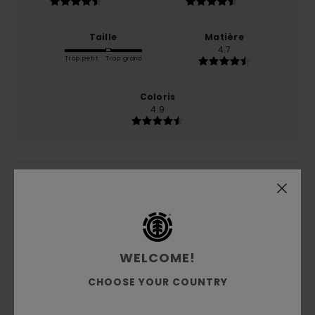
Taille
Matière
4.7
Trop petit
Trop grand
Coloris
4.9
5
/5
Alex
11 juin 2026
Achat vérifié
WELCOME!
C'est drôle
CHOOSE YOUR COUNTRY
Afficher original - Deutsch
Confort
: 5
Rapport qualité / prix
: 5
Taille
: Taille
/5
/5
parfaite
Matière
: 4
Coloris
: 5
/5
/5