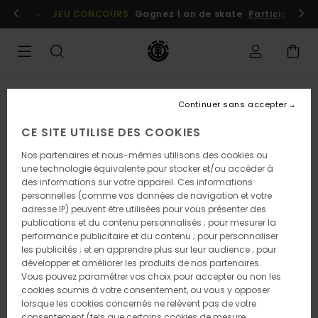
Passer
embres
Se connecter / s'inscrire
JEU CONCOURS
Gagnez 1 an de skate
Participez dè
à
l'information
sur
le
produit
Continuer sans accepter
CE SITE UTILISE DES COOKIES
Nos partenaires et nous-mêmes utilisons des cookies ou
une technologie équivalente pour stocker et/ou accéder à
des informations sur votre appareil. Ces informations
personnelles (comme vos données de navigation et votre
adresse IP) peuvent être utilisées pour vous présenter des
publications et du contenu personnalisés ; pour mesurer la
performance publicitaire et du contenu ; pour personnaliser
les publicités ; et en apprendre plus sur leur audience ; pour
développer et améliorer les produits de nos partenaires.
Vous pouvez paramétrer vos choix pour accepter ou non les
cookies soumis à votre consentement, ou vous y opposer
lorsque les cookies concernés ne relèvent pas de votre
consentement (tels que certains cookies de mesure