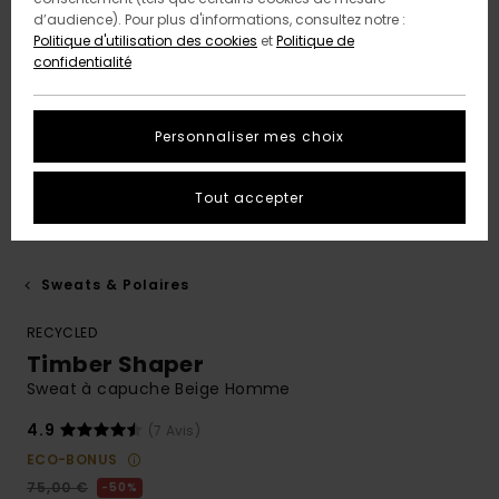
d’audience). Pour plus d'informations, consultez notre :
Politique d'utilisation des cookies
et
Politique de
confidentialité
Personnaliser mes choix
Tout accepter
Sweats & Polaires
RECYCLED
Timber Shaper
Sweat à capuche Beige Homme
4.9
(7 Avis)
ECO-BONUS
75,00 €
50%