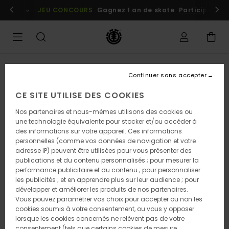
Passer
embres
Se connecter / s'inscrire
JEU CONCOURS
Gagnez 1 an de skate
Participez dè
à
l'information
sur
le
produit
Continuer sans accepter
CE SITE UTILISE DES COOKIES
Nos partenaires et nous-mêmes utilisons des cookies ou
une technologie équivalente pour stocker et/ou accéder à
des informations sur votre appareil. Ces informations
personnelles (comme vos données de navigation et votre
adresse IP) peuvent être utilisées pour vous présenter des
publications et du contenu personnalisés ; pour mesurer la
performance publicitaire et du contenu ; pour personnaliser
les publicités ; et en apprendre plus sur leur audience ; pour
développer et améliorer les produits de nos partenaires.
Vous pouvez paramétrer vos choix pour accepter ou non les
cookies soumis à votre consentement, ou vous y opposer
lorsque les cookies concernés ne relèvent pas de votre
consentement (tels que certains cookies de mesure