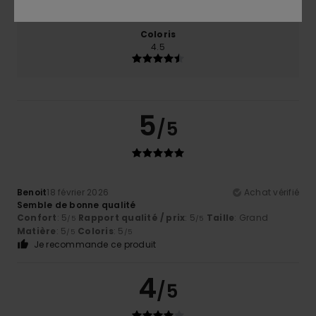
Coloris
4.5
5
/5
Benoit
18 février 2026
Achat vérifié
Semble de bonne qualité
Confort
: 5
Rapport qualité / prix
: 5
Taille
: Grand
/5
/5
Matière
: 5
Coloris
: 5
/5
/5
Je recommande ce produit
4
/5