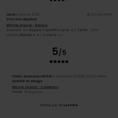
Luca
22 janvier 2026
Achat vérifié
Voici ma réponse
Afficher original - Italiano
Confort
: 4
Rapport qualité / prix
: 4
Taille
: Taille
/5
/5
parfaite
Matière
: 4
Coloris
: 4
/5
/5
5
/5
Client anonyme vérifié
15 novembre 2025
Achat vérifié
Qualité et design
Afficher original - Castellano
Taille
: Trop grand
Vérifié par
TrustVille