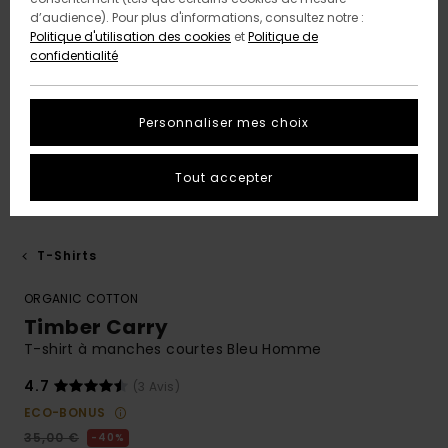
d’audience). Pour plus d'informations, consultez notre :
Politique d'utilisation des cookies
et
Politique de
confidentialité
Personnaliser mes choix
Tout accepter
T-Shirts
ORGANIC COTTON
Timber Carry
T-shirt à manches courtes Bleu Homme
4.7
(3 Avis)
ECO-BONUS
35,00 €
40%