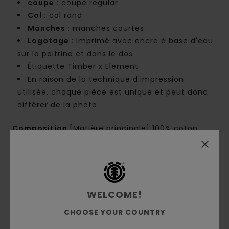
coupe :
coupe regular
Col :
col rond
Manches :
manches courtes
Logotage :
Imprimé avec encre à base d'eau
sur la poitrine et dans le dos
Étiquette Timber x Element
En raison de la technique d'impression
utilisée, chaque pièce est unique et peut donc
différer de la photo
Composition
[Matière principale] 100% coton
biologique
Traçabilité du produit (Loi Agec)
WELCOME!
Livraison & Retours
CHOOSE YOUR COUNTRY