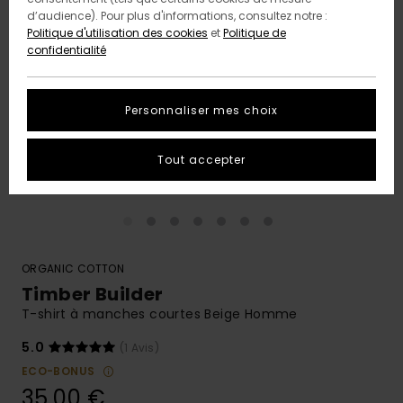
d’audience). Pour plus d'informations, consultez notre :
Politique d'utilisation des cookies
et
Politique de
confidentialité
Personnaliser mes choix
Tout accepter
ORGANIC COTTON
Timber Builder
T-shirt à manches courtes Beige Homme
5.0
(1 Avis)
ECO-BONUS
35,00 €