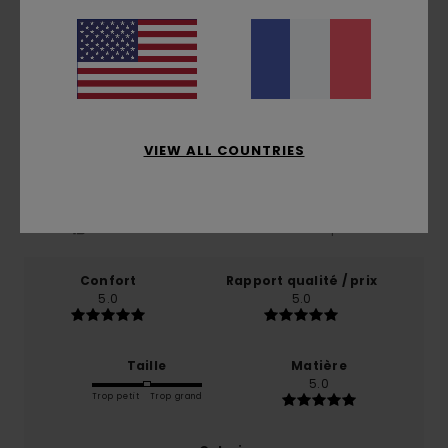
Avis clients
Note moyenne
5.0
/5
VIEW ALL COUNTRIES
basé sur
1 avis vérifiés
depuis octobre 2025
0% de nos clients recommandent ce produit
Confort
Rapport qualité / prix
5.0
5.0
Taille
Matière
5.0
Trop petit
Trop grand