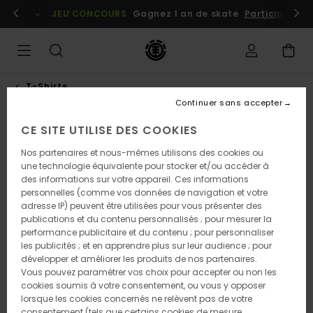
Passer
embres
Se connecter / s'inscrire
JEU CONCOURS
Gagnez 1 an de skate
Participez dè
à
l'information
sur
le
produit
T-Shirts
Continuer sans accepter
CE SITE UTILISE DES COOKIES
RUPTURE DE STOCK
Nos partenaires et nous-mêmes utilisons des cookies ou
une technologie équivalente pour stocker et/ou accéder à
des informations sur votre appareil. Ces informations
personnelles (comme vos données de navigation et votre
adresse IP) peuvent être utilisées pour vous présenter des
publications et du contenu personnalisés ; pour mesurer la
performance publicitaire et du contenu ; pour personnaliser
les publicités ; et en apprendre plus sur leur audience ; pour
développer et améliorer les produits de nos partenaires.
Vous pouvez paramétrer vos choix pour accepter ou non les
cookies soumis à votre consentement, ou vous y opposer
lorsque les cookies concernés ne relèvent pas de votre
consentement (tels que certains cookies de mesure