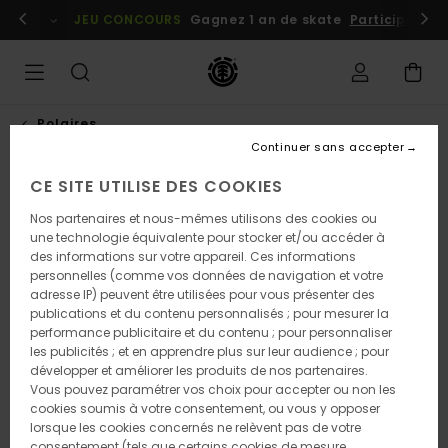
Passer
embres
Se connecter / s'inscrire
JEU CONCOURS
Gagnez 1 an de skate
Participez dè
à
l'information
sur
le
produit
Polaires
Continuer sans accepter
CE SITE UTILISE DES COOKIES
Nos partenaires et nous-mêmes utilisons des cookies ou
une technologie équivalente pour stocker et/ou accéder à
des informations sur votre appareil. Ces informations
personnelles (comme vos données de navigation et votre
adresse IP) peuvent être utilisées pour vous présenter des
publications et du contenu personnalisés ; pour mesurer la
performance publicitaire et du contenu ; pour personnaliser
les publicités ; et en apprendre plus sur leur audience ; pour
développer et améliorer les produits de nos partenaires.
Vous pouvez paramétrer vos choix pour accepter ou non les
cookies soumis à votre consentement, ou vous y opposer
lorsque les cookies concernés ne relèvent pas de votre
consentement (tels que certains cookies de mesure