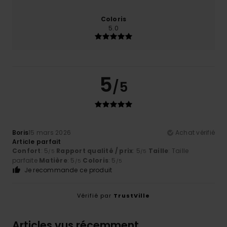
Coloris
5.0
5
/5
Boris
15 mars 2026
Achat vérifié
Article parfait
Confort
: 5
Rapport qualité / prix
: 5
Taille
: Taille
/5
/5
parfaite
Matière
: 5
Coloris
: 5
/5
/5
Je recommande ce produit
Vérifié par
TrustVille
Articles vus récemment