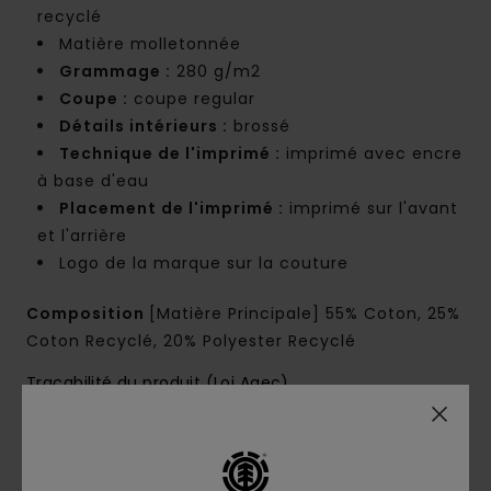
recyclé
Matière molletonnée
Grammage :
280 g/m2
Coupe :
coupe regular
Détails intérieurs :
brossé
Technique de l'imprimé :
imprimé avec encre
à base d'eau
Placement de l'imprimé :
imprimé sur l'avant
et l'arrière
Logo de la marque sur la couture
Composition
[Matière Principale] 55% Coton, 25%
Coton Recyclé, 20% Polyester Recyclé
Traçabilité du produit (Loi Agec)
Livraison & Retours