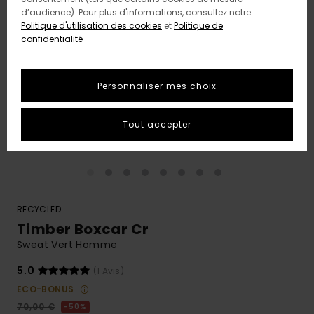
d’audience). Pour plus d'informations, consultez notre :
Politique d'utilisation des cookies
et
Politique de
confidentialité
Personnaliser mes choix
Tout accepter
RECYCLED
Timber Boxcar Cr
Sweat Vert Homme
5.0
(1 Avis)
ECO-BONUS
70,00 €
50%