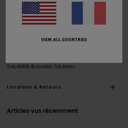
Dimensions :
8 cm [H] x 21 cm [L] x 8 cm [P]
Logotage :
Logo Element Tree gravé
Logotage par sérigraphie 3D HD
Autres caractéristiques :
Tirettes de
fermeture dans la même matière
VIEW ALL COUNTRIES
Composition
[Matière principale] 100% polyester
recyclé
Traçabilité du produit (Loi Agec)
Livraison & Retours
Articles vus récemment