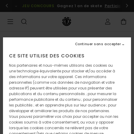
Passer
embres
Se connecter / s'inscrire
JEU CONCOURS
Gagnez 1 an de skate
Participez dè
à
l'information
sur
le
produit
RUPTURE DE STOCK
Continuer sans accepter
CE SITE UTILISE DES COOKIES
Nos partenaires et nous-mêmes utilisons des cookies ou
une technologie équivalente pour stocker et/ou accéder à
des informations sur votre appareil. Ces informations
personnelles (comme vos données de navigation et votre
adresse IP) peuvent être utilisées pour vous présenter des
publications et du contenu personnalisés ; pour mesurer la
performance publicitaire et du contenu ; pour personnaliser
les publicités ; et en apprendre plus sur leur audience ; pour
développer et améliorer les produits de nos partenaires.
Vous pouvez paramétrer vos choix pour accepter ou non les
cookies soumis à votre consentement, ou vous y opposer
lorsque les cookies concernés ne relèvent pas de votre
consentement (tels que certains cookies de mesure