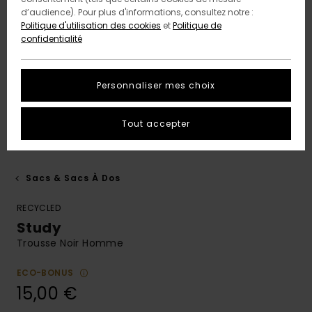
d’audience). Pour plus d'informations, consultez notre :
Politique d'utilisation des cookies
et
Politique de
confidentialité
Personnaliser mes choix
Tout accepter
Sacs & Sacs À Dos
RECYCLED
Study
Trousse Noir Homme
ECO-BONUS
15,00 €