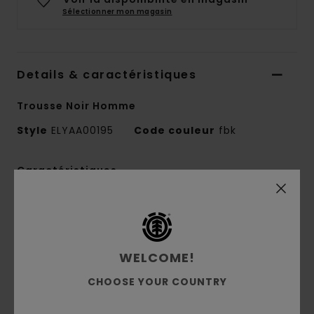
Sélectionner mon magasin
Details & caractéristiques
Trousse Noir Homme
Style
ELYAA00195
Code couleur
fbk
Caractéristiques
Collection :
Mainline
Matière :
Toile 100% en polyester recyclé [315
g/m2]
WELCOME!
Compartiments :
1 compartiment principal
zippé
CHOOSE YOUR COUNTRY
Doublure :
doublure en polyester recyclé
Capacité :
capacité de 0,85 l