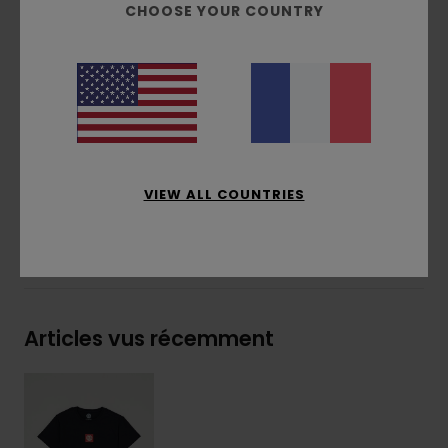
CHOOSE YOUR COUNTRY
Imprimé à l'avant
Étiquette drapeau avec logo sur la couture
latérale
Composition
[Matière principale] 100% coton
biologique
Traçabilité du produit (Loi Agec)
VIEW ALL COUNTRIES
Livraison & Retours
Articles vus récemment