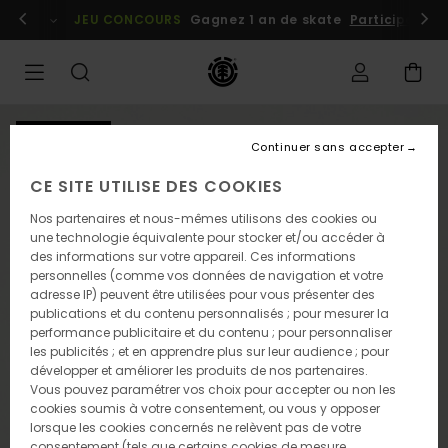
Passer
embres
Se connecter / s'inscrire
JEU CONCOURS
Gagnez 1 an de skate
Participez dè
à
l'information
sur
le
produit
NOUVEAUTÉ
Continuer sans accepter
CE SITE UTILISE DES COOKIES
Nos partenaires et nous-mêmes utilisons des cookies ou
une technologie équivalente pour stocker et/ou accéder à
des informations sur votre appareil. Ces informations
personnelles (comme vos données de navigation et votre
adresse IP) peuvent être utilisées pour vous présenter des
publications et du contenu personnalisés ; pour mesurer la
performance publicitaire et du contenu ; pour personnaliser
les publicités ; et en apprendre plus sur leur audience ; pour
développer et améliorer les produits de nos partenaires.
Vous pouvez paramétrer vos choix pour accepter ou non les
cookies soumis à votre consentement, ou vous y opposer
lorsque les cookies concernés ne relèvent pas de votre
consentement (tels que certains cookies de mesure