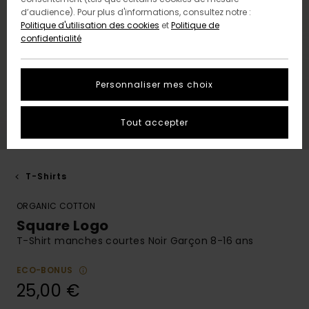
d’audience). Pour plus d'informations, consultez notre :
Politique d'utilisation des cookies
et
Politique de
confidentialité
Personnaliser mes choix
Tout accepter
T-Shirts
ORGANIC COTTON
Square Logo
T-Shirt manches courtes Noir Garçon 8-16 ans
ECO-BONUS
25,00 €