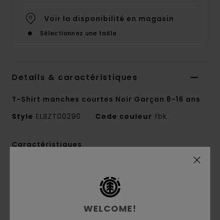
Voir la disponibilité en magasin
Sélectionnez une taille
Details & caractéristiques
T-Shirt manches courtes Noir Garçon 8-16 ans
Style
ELBZT00290
Code couleur
fbk
Caractéristiques
Matière :
jersey 100 % coton biologique [180
g/m2]
Coupe :
Regular
Col rond
WELCOME!
Impression à l'eau