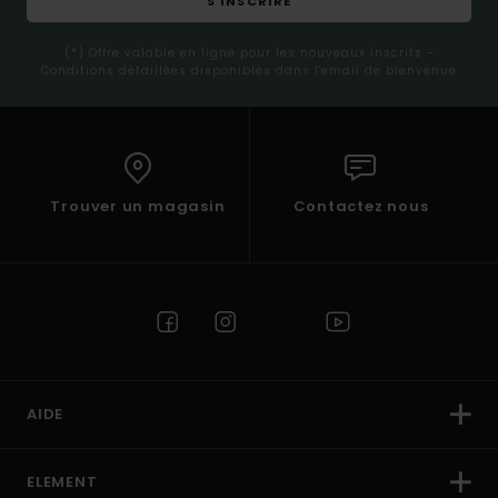
S'INSCRIRE
(*) Offre valable en ligne pour les nouveaux inscrits -
Conditions détaillées disponibles dans l'email de bienvenue
Trouver un magasin
Contactez nous
AIDE
ELEMENT