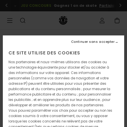
Passer
embres
Se connecter / s'inscrire
JEU CONCOURS
Gagnez 1 an de skate
Participez dè
à
l'information
sur
le
produit
RUPTURE DE STOCK
Continuer sans accepter
CE SITE UTILISE DES COOKIES
Nos partenaires et nous-mêmes utilisons des cookies ou
une technologie équivalente pour stocker et/ou accéder à
des informations sur votre appareil. Ces informations
personnelles (comme vos données de navigation et votre
adresse IP) peuvent être utilisées pour vous présenter des
publications et du contenu personnalisés ; pour mesurer la
performance publicitaire et du contenu ; pour personnaliser
les publicités ; et en apprendre plus sur leur audience ; pour
développer et améliorer les produits de nos partenaires.
Vous pouvez paramétrer vos choix pour accepter ou non les
cookies soumis à votre consentement, ou vous y opposer
lorsque les cookies concernés ne relèvent pas de votre
consentement (tels que certains cookies de mesure