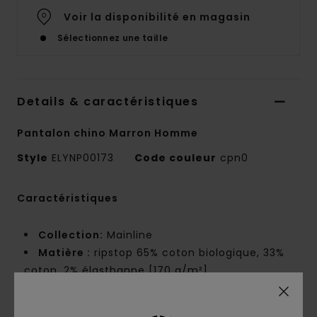
Voir la disponibilité en magasin
Sélectionnez une taille
Details & caractéristiques
Pantalon chino Marron Homme
Style
ELYNP00173
Code couleur
cpn0
Caractéristiques
Collection:
Mainline
Matière :
ripstop 65% coton biologique, 33%
coton, 2% élasthanne [170 g/m²]
Conscious by Nature :
coton biologique
Coupe :
coupe fuselée classique