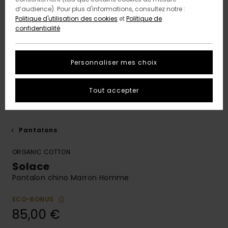
d’audience). Pour plus d'informations, consultez notre :
Politique d'utilisation des cookies
et
Politique de
confidentialité
Personnaliser mes choix
Tout accepter
Pantalons
ORGANIC COTTON
Solace
Pantalon chino Marron Homme
ECO-BONUS
85,00 €