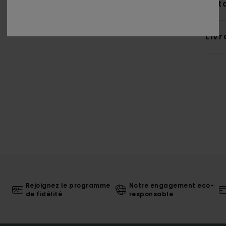
Deta
Livr
Rejoignez le programme
Notre engagement eco-
de fidélité
responsable