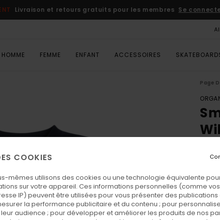
ENT
Livraison et retours gratuits pour les membres
Se connecter
A
HOMME
FEMME
ENFANT
ACCESSOIRES
SKATEBOARD
Page D
ORGAN
Sm
Wi
Sweat
 DES COOKIES
Con
ECO-
65,
us-mêmes utilisons des cookies ou une technologie équivalente pour
tions sur votre appareil. Ces informations personnelles (comme v
resse IP) peuvent être utilisées pour vous présenter des publications
esurer la performance publicitaire et du contenu ; pour personnaliser 
Coul
leur audience ; pour développer et améliorer les produits de nos pa