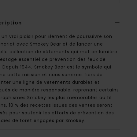
cription
 un vrai plaisir pour Element de poursuivre son
enariat avec Smokey Bear et de lancer une
elle collection de vêtements qui met en lumière
essage essentiel de prévention des feux de
. Depuis 1944, Smokey Bear est le symbole qui
rne cette mission et nous sommes fiers de
enter une ligne de vêtements durables et
iqués de manière responsable, reprenant certains
graphismes Smokey les plus mémorables au fil
ns. 10 % des recettes issues des ventes seront
sés pour soutenir les efforts de prévention des
ndies de forêt engagés par Smokey.