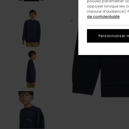
pouvez paramétrer vos
opposer lorsque les c
mesure d’audience). Po
de confidentialité
Personnaliser 