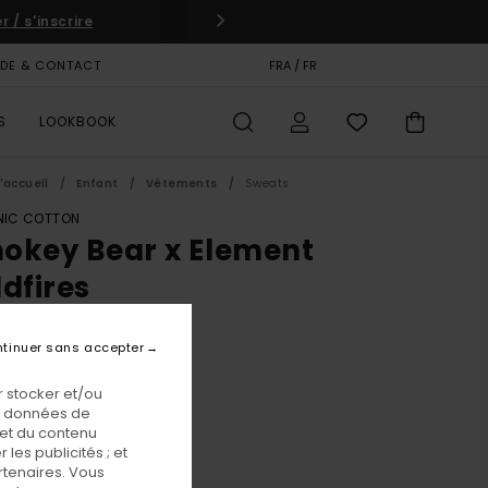
 / s'inscrire
IDE & CONTACT
CARTE CADEAU
FRA / FR
MAGASINS
S
LOOKBOOK
'accueil
Enfant
Vêtements
Sweats
IC COTTON
okey Bear x Element
ldfires
 Bleu Garçon 8-16
tinuer sans accepter
BONUS
00 €
 stocker et/ou
os données de
 et du contenu
les publicités ; et
Eclipse Navy
eur
rtenaires. Vous