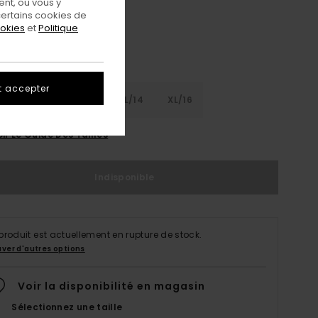
nt, ou vous y
ertains cookies de
ookies
et
Politique
t accepter
8
S/10
M/12
L/14
XL/16
ir Le Guide Des Tailles
Indisponible
produit est actuellement en rupture de stock.
uver d'autres options
Voir la disponibilité en magasin
Sélectionnez une taille