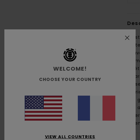
Des
C'est
part
nouv
ce m
WELCOME!
forêt
inca
CHOOSE YOUR COUNTRY
prés
fabr
des 
des a
rever
ince
VIEW ALL COUNTRIES