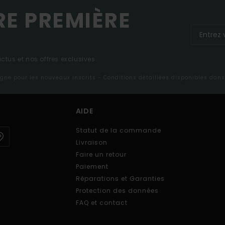
RE PREMIÈRE
tus et nos offres exclusives.
ligne pour les nouveaux inscrits - Conditions détaillées disponibles dan
AIDE
Statut de la commande
Livraison
Faire un retour
Paiement
Réparations et Garanties
Protection des données
FAQ et contact