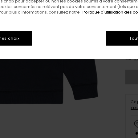
 choix pour accepter ou non les cookies soumis à votre consenteme
ookies concernés ne relèvent pas de votre consentement (tels que c
ur plus d'informations, consultez notre :
Politique d'utilisation des c
mes choix
Tou
XS/
Vo
Ce 
Tro