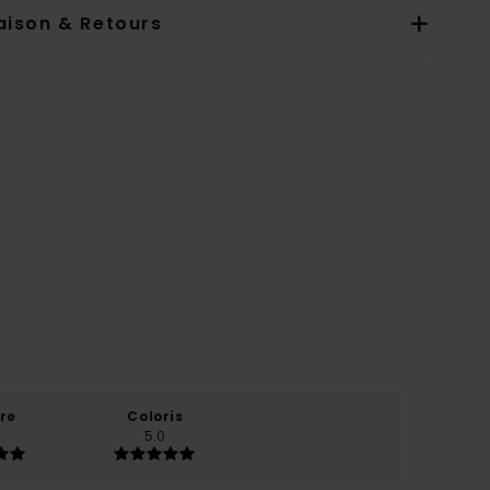
aison & Retours
re
Coloris
5.0