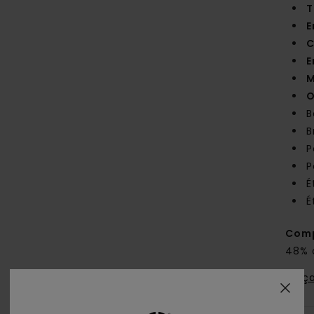
T
E
C
E
M
O
B
B
P
P
É
É
Comp
48% 
Traça