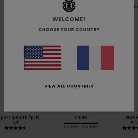
Livr
WELCOME!
CHOOSE YOUR COUNTRY
Note moyenne
4.8
/5
VIEW ALL COUNTRIES
basé sur
4 avis vérifiés
depuis avril 2026
75% de nos clients recommandent ce produit
port qualité / prix
Taille
Matiè
4.5
5.0
Trop petit
Trop grand