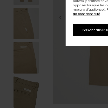
pouvez paramétrer vos
opposer lorsque les c
mesure d’audience). Po
de confidentialité
Personnaliser 