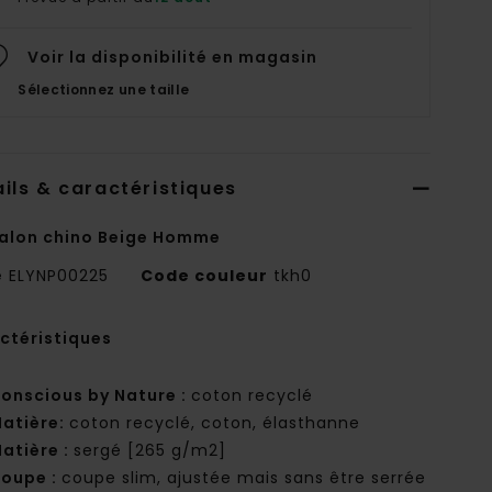
Voir la disponibilité en magasin
Sélectionnez une taille
ils & caractéristiques
alon chino Beige Homme
e
ELYNP00225
Code couleur
tkh0
ctéristiques
onscious by Nature :
coton recyclé
atière:
coton recyclé, coton, élasthanne
atière :
sergé [265 g/m2]
oupe :
coupe slim, ajustée mais sans être serrée