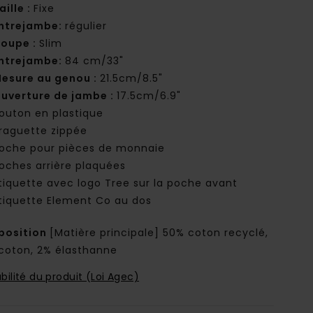
aille :
Fixe
ntrejambe:
régulier
oupe :
Slim
ntrejambe:
84 cm/33"
esure au genou :
21.5cm/8.5"
uverture de jambe :
17.5cm/6.9"
outon en plastique
raguette zippée
oche pour pièces de monnaie
oches arrière plaquées
tiquette avec logo Tree sur la poche avant
tiquette Element Co au dos
osition
[Matière principale] 50% coton recyclé,
coton, 2% élasthanne
bilité du produit (Loi Agec)