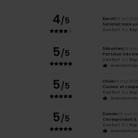
4
/5
Benoît
20 juin 202
Satisfait mais un 
Confort
: 4
Rapp
/5
5
Sébastien
24 mai
/5
Pantalon très bie
Confort
: 5
Rapp
/5
Je recommand
5
Olivier
19 mai 202
/5
Couleur et coupe
Confort
: 5
Rapp
/5
Je recommand
5
Damien
28 avril 2
/5
Correspondait à
Confort
: 5
Rapp
/5
Je recommand