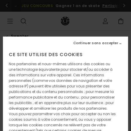
Passer
embres
Se connecter / s'inscrire
JEU CONCOURS
Gagnez 1 an de skate
Participez dè
à
l'information
sur
le
produit
Sweater
Continuer sans accepter
CE SITE UTILISE DES COOKIES
RUPTURE DE STOCK
Nos partenaires et nous-mêmes utilisons des cookies ou
une technologie équivalente pour stocker et/ou accéder à
des informations sur votre appareil. Ces informations
personnelles (comme vos données de navigation et votre
adresse IP) peuvent être utilisées pour vous présenter des
publications et du contenu personnalisés ; pour mesurer la
performance publicitaire et du contenu ; pour personnaliser
les publicités ; et en apprendre plus sur leur audience ; pour
développer et améliorer les produits de nos partenaires.
Vous pouvez paramétrer vos choix pour accepter ou non les
cookies soumis à votre consentement, ou vous y opposer
lorsque les cookies concernés ne relèvent pas de votre
consentement (tels que certains cookies de mesure