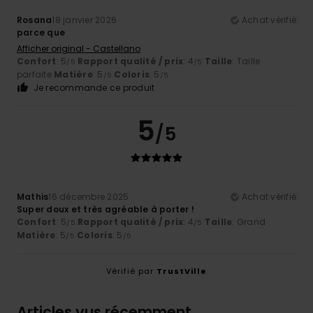
Rosana
18 janvier 2026
Achat vérifié
parce que
Afficher original - Castellano
Confort
: 5
Rapport qualité / prix
: 4
Taille
: Taille
/5
/5
parfaite
Matière
: 5
Coloris
: 5
/5
/5
Je recommande ce produit
5
/5
Mathis
16 décembre 2025
Achat vérifié
Super doux et très agréable à porter !
Confort
: 5
Rapport qualité / prix
: 4
Taille
: Grand
/5
/5
Matière
: 5
Coloris
: 5
/5
/5
Vérifié par
TrustVille
Articles vus récemment