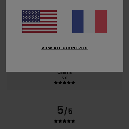
basé sur
2 avis vérifiés
depuis décembre 2025
50% de nos clients recommandent ce produit
Confort
Rapport qualité / prix
5.0
4.0
VIEW ALL COUNTRIES
Taille
Matière
5.0
Trop petit
Trop grand
Coloris
5.0
5
/5