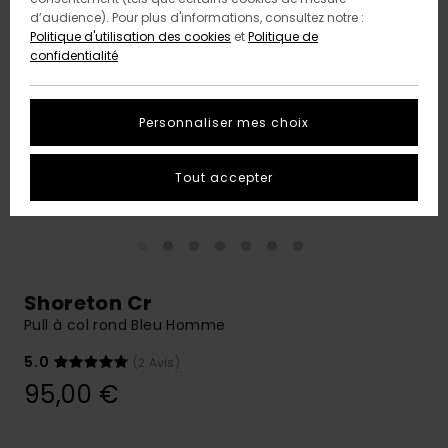
d’audience). Pour plus d'informations, consultez notre :
Politique d'utilisation des cookies
et
Politique de
confidentialité
Personnaliser mes choix
Tout accepter
Shoreton Cr
Pull à col rond Bleu Homme
5.0
(2 Avis)
95,00 €