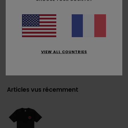
Col :
col rond
Illustration :
sérigraphie à l’avant et dans le
dos
Composition
[Matière principale] 100% Coton Bio
Traçabilité du produit (Loi Agec)
VIEW ALL COUNTRIES
Livraison & Retours
Articles vus récemment