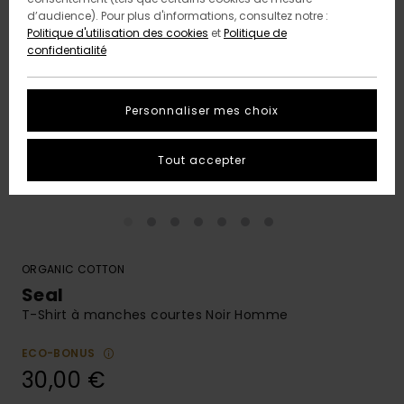
d’audience). Pour plus d'informations, consultez notre :
Politique d'utilisation des cookies
et
Politique de
confidentialité
Personnaliser mes choix
Tout accepter
ORGANIC COTTON
Seal
T-Shirt à manches courtes Noir Homme
ECO-BONUS
30,00 €