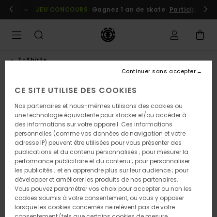
Passer
embres
Se connecter / s'inscrire
JEU CONCOURS
Gagnez 1 an de skate
Participez dè
à
l'information
sur
le
produit
T-Shirts
Continuer sans accepter
CE SITE UTILISE DES COOKIES
Nos partenaires et nous-mêmes utilisons des cookies ou
une technologie équivalente pour stocker et/ou accéder à
des informations sur votre appareil. Ces informations
personnelles (comme vos données de navigation et votre
adresse IP) peuvent être utilisées pour vous présenter des
publications et du contenu personnalisés ; pour mesurer la
performance publicitaire et du contenu ; pour personnaliser
les publicités ; et en apprendre plus sur leur audience ; pour
développer et améliorer les produits de nos partenaires.
Vous pouvez paramétrer vos choix pour accepter ou non les
cookies soumis à votre consentement, ou vous y opposer
lorsque les cookies concernés ne relèvent pas de votre
consentement (tels que certains cookies de mesure