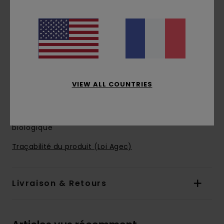
coupe :
coupe regular
Col :
col rond
Manches :
manches courtes
Logo :
imprimé à base d'eau à l'avant et dans
le dos
En raison de la technique d'impression
utilisée, chaque pièce est unique et peut donc
VIEW ALL COUNTRIES
différer de la photo
Composition
[Matière principale] 100% coton
biologique
Traçabilité du produit (Loi Agec)
Livraison & Retours