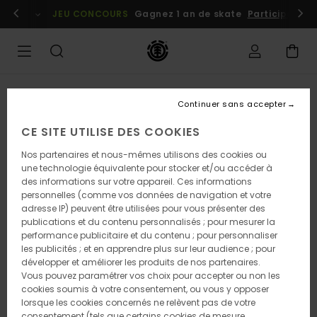
Passer
embres
Se connecter / s'inscrire
JEU CONCOURS
Gagnez 1 an de skate
Participez dè
à
l'information
sur
le
produit
RUPTURE DE STOCK
Continuer sans accepter
CE SITE UTILISE DES COOKIES
Nos partenaires et nous-mêmes utilisons des cookies ou
une technologie équivalente pour stocker et/ou accéder à
des informations sur votre appareil. Ces informations
personnelles (comme vos données de navigation et votre
adresse IP) peuvent être utilisées pour vous présenter des
publications et du contenu personnalisés ; pour mesurer la
performance publicitaire et du contenu ; pour personnaliser
les publicités ; et en apprendre plus sur leur audience ; pour
développer et améliorer les produits de nos partenaires.
Vous pouvez paramétrer vos choix pour accepter ou non les
cookies soumis à votre consentement, ou vous y opposer
lorsque les cookies concernés ne relèvent pas de votre
consentement (tels que certains cookies de mesure