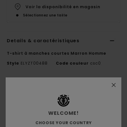
Voir la disponibilité en magasin
Sélectionnez une taille
Details & caractéristiques
T-shirt à manches courtes Marron Homme
Style
ELYZT00488
Code couleur
csc0
Caractéristiques
Collection :
Collection Element x Smokey
Bear
Matière :
Jersey 100% en coton biologique
WELCOME!
[180 g/m2]
Conscious by Nature :
coton biologique
CHOOSE YOUR COUNTRY