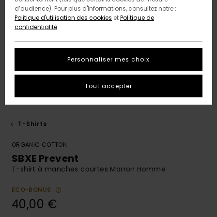
d’audience). Pour plus d'informations, consultez notre :
Politique d'utilisation des cookies
et
Politique de
confidentialité
Personnaliser mes choix
Tout accepter
T-Shirts
ORGANIC COTTON
SBXE Prevent
T-shirt à manches courtes Marron Homme
ECO-BONUS
40,00 €