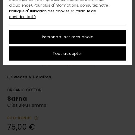
d’audience). Pour plus d'informations, consultez notre :
Politique d'utilisation des cookies
et
Politique de
confidentialité
Personnaliser mes choix
Tout accepter
Sweats & Polaires
ORGANIC COTTON
Sarna
Gilet Bleu Femme
ECO-BONUS
75,00 €