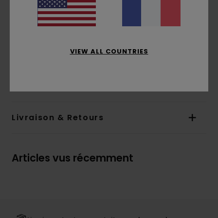
Autres caractéristiques :
Tricot torsadé sur
le panneau avant
Composition
[Matière principale] 38% laine, 28%
polyamide, 22% coton, 7% acrylique, 5% autres
VIEW ALL COUNTRIES
fibres
Traçabilité du produit (Loi Agec)
Livraison & Retours
Articles vus récemment