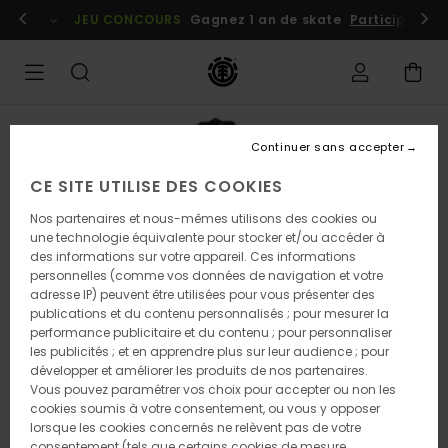
Passer
embres
Se connecter / s'inscrire
JEU CONCOURS
Gagnez 1 an de skate
Participez dè
à
l'information
sur
le
produit
RUPTURE DE STOCK
Continuer sans accepter
CE SITE UTILISE DES COOKIES
Nos partenaires et nous-mêmes utilisons des cookies ou
une technologie équivalente pour stocker et/ou accéder à
des informations sur votre appareil. Ces informations
personnelles (comme vos données de navigation et votre
adresse IP) peuvent être utilisées pour vous présenter des
publications et du contenu personnalisés ; pour mesurer la
performance publicitaire et du contenu ; pour personnaliser
les publicités ; et en apprendre plus sur leur audience ; pour
développer et améliorer les produits de nos partenaires.
Vous pouvez paramétrer vos choix pour accepter ou non les
cookies soumis à votre consentement, ou vous y opposer
lorsque les cookies concernés ne relèvent pas de votre
consentement (tels que certains cookies de mesure