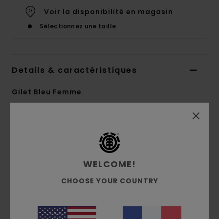
Voir la disponibilité en magasin
Sélectionnez une taille
Details & caractéristiques
Gilet Bleu Femme
Style
ELJSW00105
Code couleur
ecn
Caractéristiques
Collection :
Mainline
WELCOME!
Matière :
Tricot torsadé en laine, polyamide,
CHOOSE YOUR COUNTRY
coton, acrylique et d'autres fibres [3 g/m2]
Coupe :
coupe Big fit
Encolure :
col V