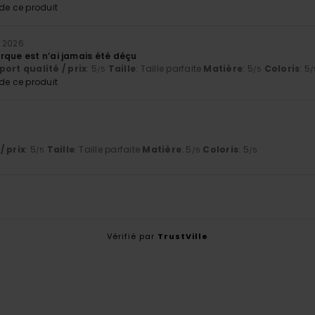
e ce produit
 2026
rque est n’ai jamais été déçu
ort qualité / prix
: 5
Taille
: Taille parfaite
Matière
: 5
Coloris
: 5
/5
/5
/
e ce produit
6
/ prix
: 5
Taille
: Taille parfaite
Matière
: 5
Coloris
: 5
/5
/5
/5
Vérifié par
TrustVille