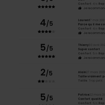
Confort
: 4
Rapp
/5
Je recommand
4
Laurent
7 mai 202
/5
Parce qu il me co
Confort
: 4
Rapp
/5
Je recommand
5
Thierry
30 avril 20
/5
Super confort
Confort
: 5
Rapp
/5
Je recommand
2
/5
Alain
27 mars 202
Taille vraiment p
Taille
: Trop petit
5
Patrice
22 mars 2
/5
Confort qualité
Confort
: 5
Rapp
/5