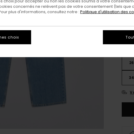
 choix pour accepter ou non les cookies soumis à votre consenteme
ookies concernés ne relèvent pas de votre consentement (tels que c
ur plus d'informations, consultez notre :
Politique d'utilisation des c
mes choix
Tou
26
3
Vo