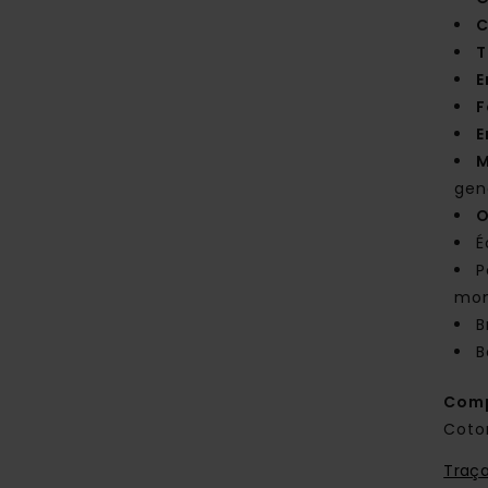
C
T
E
F
E
M
gen
O
É
P
mon
B
B
Comp
Coto
Traça