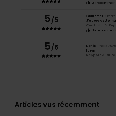
Je recommand
5
Guillomot
12 mars
/5
J’adore cette ma
Confort
: 5
Rapp
/5
Je recommand
5
/5
Denis
11 mars 202
Idem
Rapport qualité 
Articles vus récemment