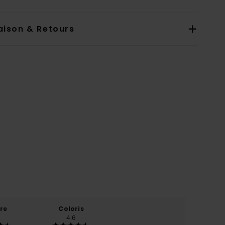
aison & Retours
re
Coloris
4.6