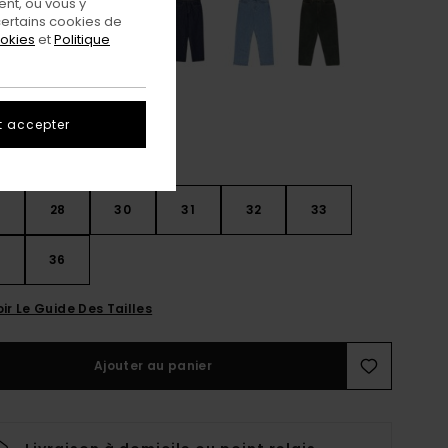
nt, ou vous y
ertains cookies de
ookies
et
Politique
t accepter
28
30
31
32
33
4
36
ir Le Guide Des Tailles
Ajouter au panier