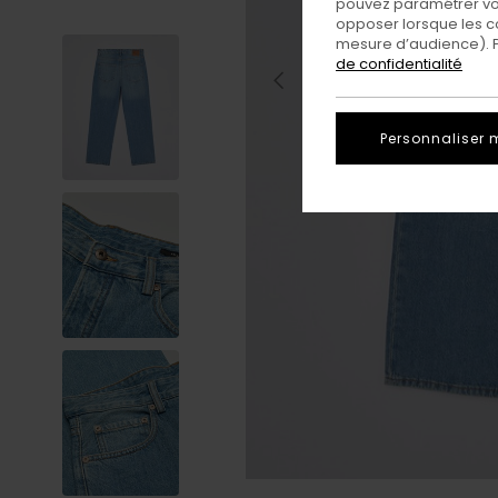
pouvez paramétrer vos
opposer lorsque les c
mesure d’audience). Po
de confidentialité
Personnaliser 