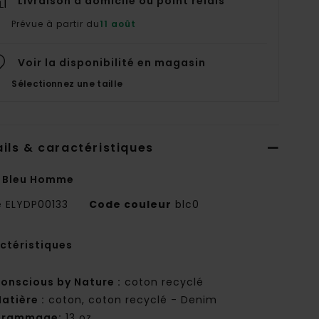
Livraison à domicile ou point relais
Prévue à partir du
11 août
Voir la disponibilité en magasin
Sélectionnez une taille
ils & caractéristiques
 Bleu Homme
e
ELYDP00133
Code couleur
blc0
ctéristiques
onscious by Nature :
coton recyclé
atière :
coton, coton recyclé - Denim
Grammage:
13 oz