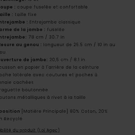
oupe :
coupe fuselée et confortable
aille :
taille fixe
ntrejambe :
Entrejambe classique
orme de la jambe :
fuselée
ntrejambe:
78 cm / 30.7 in
esure au genou :
longueur de 25.5 cm / 10 in au
ou
uverture de jambe:
20,5 cm / 8.1 in
cusson en papier à l'arrière de la ceinture
oche latérale avec coutures et poches à
naie cachées
raguette boutonnée
outons métalliques à rivet à la taille
osition
[Matière Principale] 80% Coton, 20%
n Recyclé
bilité du produit (Loi Agec)