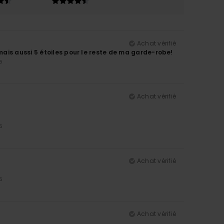
Achat vérifié
ais aussi 5 étoiles pour le reste de ma garde-robe!
5
Achat vérifié
5
Achat vérifié
5
Achat vérifié