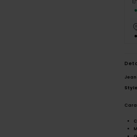
Deta
Jean
Styl
Cara
C
M