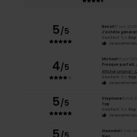
5
Benoit
17 juin 2026
/5
J’achète général
Confort
: 5
Rapp
/5
Je recommand
Michael
16 juin 20
4
/5
Presque parfait, 
Afficher original -
Confort
: 5
Rapp
/5
Je recommand
5
Stephane
9 mai 
/5
Top
Confort
: 5
Rapp
/5
Je recommand
5
Gwendal
8 mai 2
/5
Bien