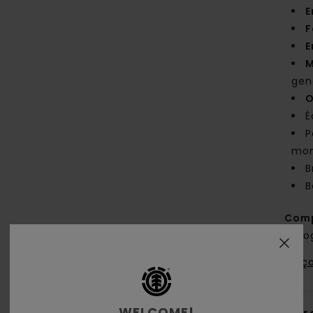
E
F
E
M
gen
O
É
P
mon
B
B
Comp
Biolo
Traça
WELCOME!