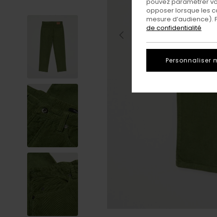
pouvez paramétrer vos
opposer lorsque les c
mesure d’audience). Po
de confidentialité
Personnaliser 