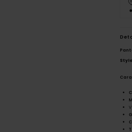
Deta
Pant
Styl
Cara
C
M
V
G
C
T