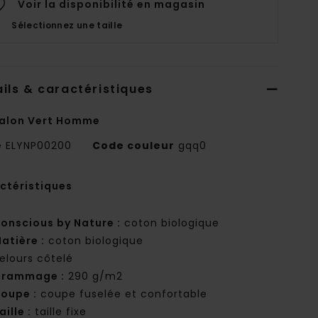
Voir la disponibilité en magasin
Sélectionnez une taille
ils & caractéristiques
alon Vert Homme
e
ELYNP00200
Code couleur
gqq0
ctéristiques
onscious by Nature :
coton biologique
atière :
coton biologique
elours côtelé
rammage :
290 g/m2
oupe :
coupe fuselée et confortable
aille :
taille fixe