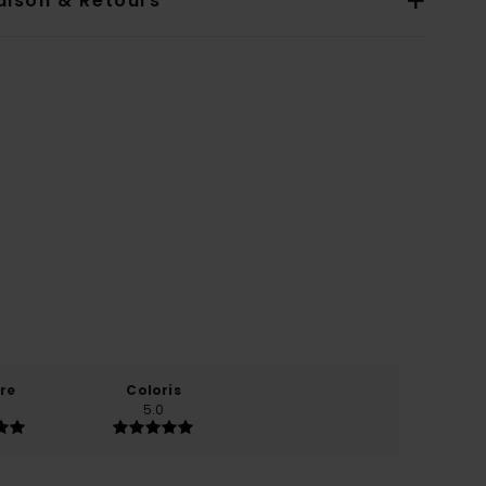
aison & Retours
re
Coloris
5.0