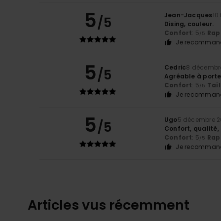
5
Jean-Jacques
10
/5
Dising, couleur.
Confort
: 5
Rapp
/5
Je recommand
5
Cedric
8 décembr
/5
Agréable à porte
Confort
: 5
Tail
/5
Je recommand
5
Ugo
5 décembre 
/5
Confort, qualité,
Confort
: 5
Rapp
/5
Je recommand
Articles vus récemment