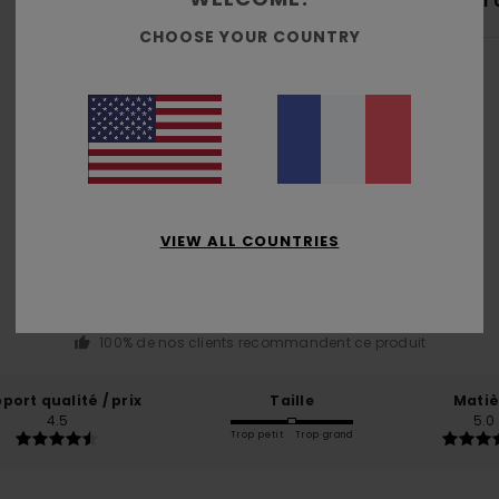
Livr
CHOOSE YOUR COUNTRY
Note moyenne
5.0
VIEW ALL COUNTRIES
/5
basé sur
3 avis vérifiés
depuis décembre 2025
100% de nos clients recommandent ce produit
port qualité / prix
Taille
Matiè
4.5
5.0
Trop petit
Trop grand