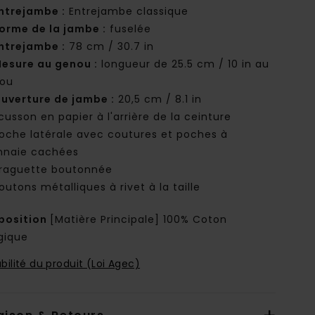
ntrejambe :
Entrejambe classique
orme de la jambe :
fuselée
ntrejambe :
78 cm / 30.7 in
esure au genou :
longueur de 25.5 cm / 10 in au
ou
uverture de jambe :
20,5 cm / 8.1 in
cusson en papier à l'arrière de la ceinture
oche latérale avec coutures et poches à
naie cachées
raguette boutonnée
outons métalliques à rivet à la taille
osition
[Matière Principale] 100% Coton
gique
bilité du produit (Loi Agec)