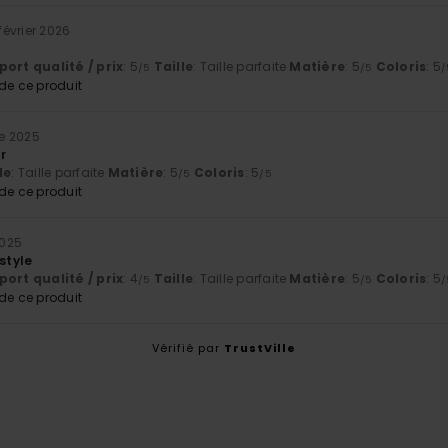
 février 2026
ort qualité / prix
: 5
Taille
: Taille parfaite
Matière
: 5
Coloris
: 5
/5
/5
/
e ce produit
e 2025
r
le
: Taille parfaite
Matière
: 5
Coloris
: 5
/5
/5
e ce produit
2025
 style
ort qualité / prix
: 4
Taille
: Taille parfaite
Matière
: 5
Coloris
: 5
/5
/5
/
e ce produit
Vérifié par
TrustVille