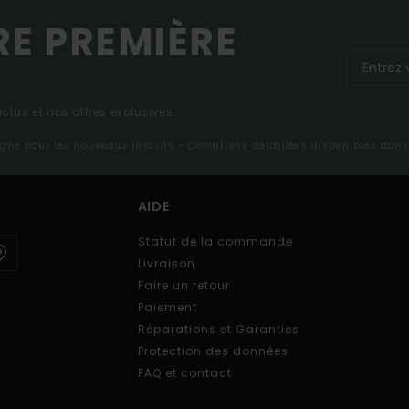
RE PREMIÈRE
tus et nos offres exclusives.
ligne pour les nouveaux inscrits - Conditions détaillées disponibles dan
AIDE
Statut de la commande
Livraison
Faire un retour
Paiement
Réparations et Garanties
Protection des données
FAQ et contact