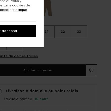
nt, ou vous y
ertains cookies de
ookies
et
Politique
t accepter
28
30
31
32
33
4
36
ir Le Guide Des Tailles
Ajouter au panier
Livraison à domicile ou point relais
Prévue à partir du
10 août