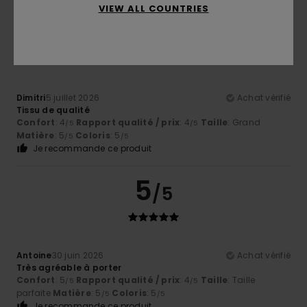
VIEW ALL COUNTRIES
5
/5
Dimitri
5 juillet 2026
Achat vérifié
Tissu de qualité
Confort
: 4
Rapport qualité / prix
: 4
Taille
: Grand
/5
/5
Matière
: 5
Coloris
: 5
/5
/5
Je recommande ce produit
5
/5
Antoine
30 juin 2026
Achat vérifié
Très agréable à porter
Confort
: 5
Rapport qualité / prix
: 4
Taille
: Taille
/5
/5
parfaite
Matière
: 5
Coloris
: 5
/5
/5
Je recommande ce produit