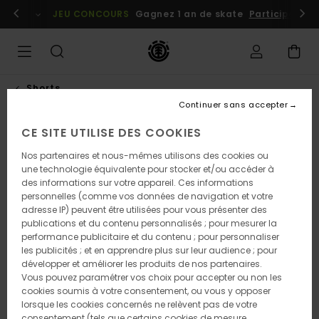
Passer
embres
Se connecter / s'inscrire
JEU CONCOURS
Gagnez 1 an de skate
Participez dè
à
l'information
sur
le
produit
Shorts
Continuer sans accepter
CE SITE UTILISE DES COOKIES
Nos partenaires et nous-mêmes utilisons des cookies ou
une technologie équivalente pour stocker et/ou accéder à
des informations sur votre appareil. Ces informations
personnelles (comme vos données de navigation et votre
adresse IP) peuvent être utilisées pour vous présenter des
publications et du contenu personnalisés ; pour mesurer la
performance publicitaire et du contenu ; pour personnaliser
les publicités ; et en apprendre plus sur leur audience ; pour
développer et améliorer les produits de nos partenaires.
Vous pouvez paramétrer vos choix pour accepter ou non les
cookies soumis à votre consentement, ou vous y opposer
lorsque les cookies concernés ne relèvent pas de votre
consentement (tels que certains cookies de mesure