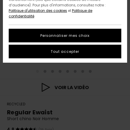
d’audience). Pour plus d'informations, consultez notre :
Politique d'utilisation des cookies
et
Politique de
confidentialité
Personnaliser mes choix
Tout accepter
VOIR LA VIDÉO
RECYCLED
Regular Ewaist
Short chino Noir Homme
4.8
(19 Avis)