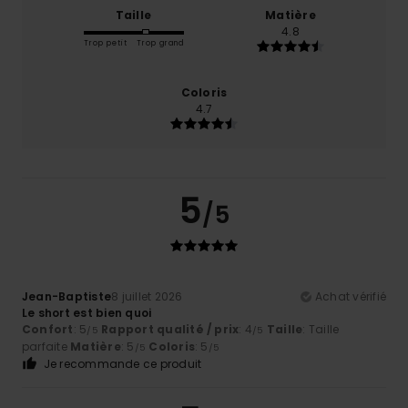
Taille
Matière
4.8
Trop petit
Trop grand
Coloris
4.7
5
/5
Jean-Baptiste
8 juillet 2026
Achat vérifié
Le short est bien quoi
Confort
: 5
Rapport qualité / prix
: 4
Taille
: Taille
/5
/5
parfaite
Matière
: 5
Coloris
: 5
/5
/5
Je recommande ce produit