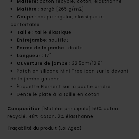
Matière:
coton recyclé, coton, élasthanne
Matière :
sergé [265 g/m2]
Coupe :
coupe regular, classique et
confortable
Taille :
taille élastique
Entrejambe:
soufflet
Forme de la jambe :
droite
Longueur :
17"
Ouverture de jambe :
32.5cm/12.8"
Patch en silicone Mini Tree Icon sur le devant
de la jambe gauche
Étiquette Element sur la poche arrière
Dentelle plate à la taille en coton
Composition
[Matière principale] 50% coton
recyclé, 48% coton, 2% élasthanne
Traçabilité du produit (Loi Agec)