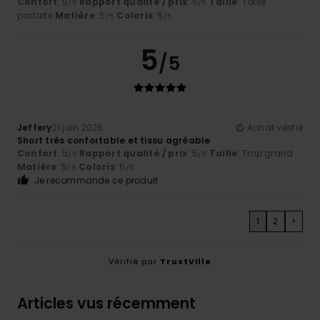
Confort
: 5
Rapport qualité / prix
: 5
Taille
: Taille
/5
/5
parfaite
Matière
: 5
Coloris
: 5
/5
/5
5
/5
Jeffery
21 juin 2026
Achat vérifié
Short très confortable et tissu agréable
Confort
: 5
Rapport qualité / prix
: 5
Taille
: Trop grand
/5
/5
Matière
: 5
Coloris
: 5
/5
/5
Je recommande ce produit
1
2
>
Vérifié par
TrustVille
Articles vus récemment