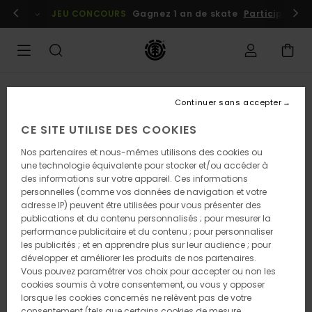
Passer
embres
Se connecter / s'inscrire
JEU CONCOURS
Gagnez 1 an de skate
Participez dè
à
l'information
sur
le
produit
RUPTURE DE STOCK
Continuer sans accepter
CE SITE UTILISE DES COOKIES
Nos partenaires et nous-mêmes utilisons des cookies ou
une technologie équivalente pour stocker et/ou accéder à
des informations sur votre appareil. Ces informations
personnelles (comme vos données de navigation et votre
adresse IP) peuvent être utilisées pour vous présenter des
publications et du contenu personnalisés ; pour mesurer la
performance publicitaire et du contenu ; pour personnaliser
les publicités ; et en apprendre plus sur leur audience ; pour
développer et améliorer les produits de nos partenaires.
Vous pouvez paramétrer vos choix pour accepter ou non les
cookies soumis à votre consentement, ou vous y opposer
lorsque les cookies concernés ne relèvent pas de votre
consentement (tels que certains cookies de mesure