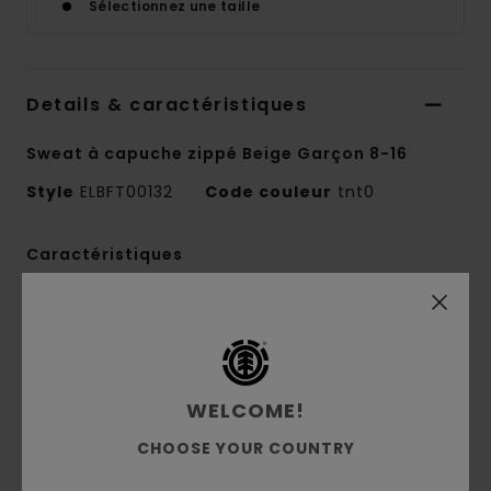
Sélectionnez une taille
Details & caractéristiques
Sweat à capuche zippé Beige Garçon 8-16
Style
ELBFT00132
Code couleur
tnt0
Caractéristiques
Collection :
Mainline
Matière :
Matière éponge en coton et
polyester [370 g/m2]
Imperméabilité :
traitement Durable Water
WELCOME!
Repellent [DWR] déperlant pour vous garder au
CHOOSE YOUR COUNTRY
sec et vous protéger des éléments
Coupe :
coupe Relaxed fit décontractée