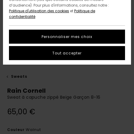
d’audience). Pour plus d'informations, consultez notre :
Politique d'utilisation des cookies
et
Politique de
confidentialité
Personnaliser mes choix
Tout accepter
Sweats
Rain Cornell
Sweat à capuche zippé Beige Garçon 8-16
65,00 €
Walnut
Couleur