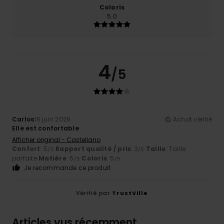
Coloris
5.0
4
/5
Carlos
16 juin 2026
Achat vérifié
Elle est confortable
Afficher original - Castellano
Confort
: 5
Rapport qualité / prix
: 3
Taille
: Taille
/5
/5
parfaite
Matière
: 5
Coloris
: 5
/5
/5
Je recommande ce produit
Vérifié par
TrustVille
Articles vus récemment