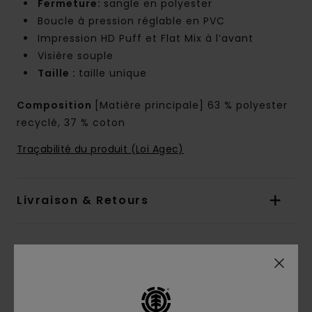
Fermeture:
sangle en polyester
Boucle à pression réglable en PVC
Impression HD Puff et Flat Mix à l’avant
Visière souple
Taille :
taille unique
Composition
[Matière principale] 63 % polyester
recyclé, 37 % coton
Traçabilité du produit (Loi Agec)
Livraison & Retours
Pool Service