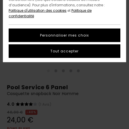
d’audience). Pour plus d'informations, consultez notre :
Politique d'utilisation des cookies
et
Politique de
confidentialité
Personnaliser mes choix
Tout accepter
Pool Service 6 Panel
Casquette snapback Noir Homme
4.0
(1 Avis)
40,00 €
40%
24,00 €
BONS PLANS