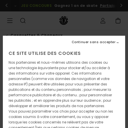
Passer
embres
Se connecter / s'inscrire
JEU CONCOURS
Gagnez 1 an de skate
Participez dè
à
l'information
sur
le
produit
Casquettes & Chapeaux
Continuer sans accepter
CE SITE UTILISE DES COOKIES
Nos partenaires et nous-mêmes utilisons des cookies ou
une technologie équivalente pour stocker et/ou accéder à
des informations sur votre appareil. Ces informations
personnelles (comme vos données de navigation et votre
adresse IP) peuvent être utilisées pour vous présenter des
publications et du contenu personnalisés ; pour mesurer la
performance publicitaire et du contenu ; pour personnaliser
les publicités ; et en apprendre plus sur leur audience ; pour
développer et améliorer les produits de nos partenaires.
Vous pouvez paramétrer vos choix pour accepter ou non les
cookies soumis à votre consentement, ou vous y opposer
lorsque les cookies concernés ne relèvent pas de votre
consentement (tels que certains cookies de mesure