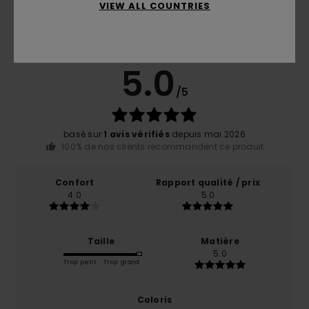
Avis clients
VIEW ALL COUNTRIES
Note moyenne
5.0
/5
basé sur
1 avis vérifiés
depuis mai 2026
100% de nos clients recommandent ce produit
Confort
Rapport qualité / prix
4.0
5.0
Taille
Matière
5.0
Trop petit
Trop grand
Coloris