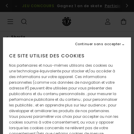
Passer
embres
Se connecter / s'inscrire
JEU CONCOURS
Gagnez 1 an de skate
Participez dè
à
l'information
sur
le
produit
Shorts
Continuer sans accepter
CE SITE UTILISE DES COOKIES
Nos partenaires et nous-mêmes utilisons des cookies ou
une technologie équivalente pour stocker et/ou accéder à
des informations sur votre appareil. Ces informations
personnelles (comme vos données de navigation et votre
adresse IP) peuvent être utilisées pour vous présenter des
publications et du contenu personnalisés ; pour mesurer la
performance publicitaire et du contenu ; pour personnaliser
les publicités ; et en apprendre plus sur leur audience ; pour
développer et améliorer les produits de nos partenaires.
Vous pouvez paramétrer vos choix pour accepter ou non les
cookies soumis à votre consentement, ou vous y opposer
lorsque les cookies concernés ne relèvent pas de votre
consentement (tels que certains cookies de mesure