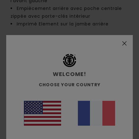
l’avant gauche
Empiècement arrière avec poche centrale
zippée avec porte-clés intérieur
Imprimé Element sur la jambe arrière
Composition
[Matière principale] 63 % polyester
recyclé, 37 % coton
Traçabilité du produit (Loi Agec)
WELCOME!
Livraison & Retours
CHOOSE YOUR COUNTRY
Pool Service