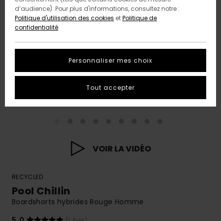
d’audience). Pour plus d'informations, consultez notre :
Politique d'utilisation des cookies
et
Politique de
confidentialité
Personnaliser mes choix
Tout accepter
VOIR LA VIDÉO
RECYCLED
Pool Chillin
Boardshorts hybrides Rouge Homme
5.0
(1 Avis)