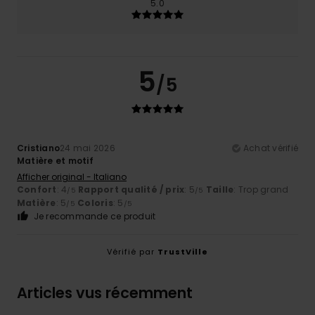
5.0
5
/5
Cristiano
24 mai 2026
Achat vérifié
Matière et motif
Afficher original - Italiano
Confort
: 4
Rapport qualité / prix
: 5
Taille
: Trop grand
/5
/5
Matière
: 5
Coloris
: 5
/5
/5
Je recommande ce produit
Vérifié par
TrustVille
Articles vus récemment