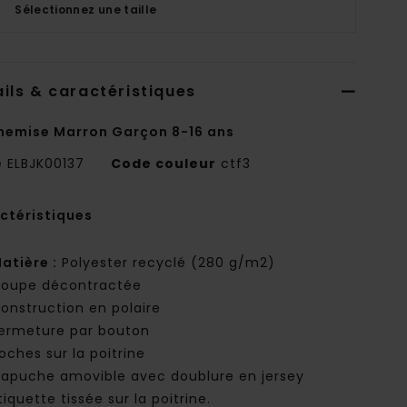
Sélectionnez une taille
ils & caractéristiques
hemise Marron Garçon 8-16 ans
e
ELBJK00137
Code couleur
ctf3
ctéristiques
atière :
Polyester recyclé (280 g/m2)
oupe décontractée
onstruction en polaire
ermeture par bouton
oches sur la poitrine
apuche amovible avec doublure en jersey
tiquette tissée sur la poitrine.