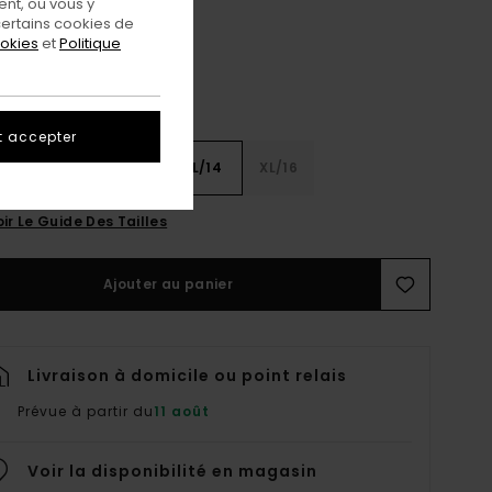
nt, ou vous y
ertains cookies de
ookies
et
Politique
t accepter
8
S/10
M/12
L/14
XL/16
ir Le Guide Des Tailles
Ajouter au panier
Livraison à domicile ou point relais
Prévue à partir du
11 août
Voir la disponibilité en magasin