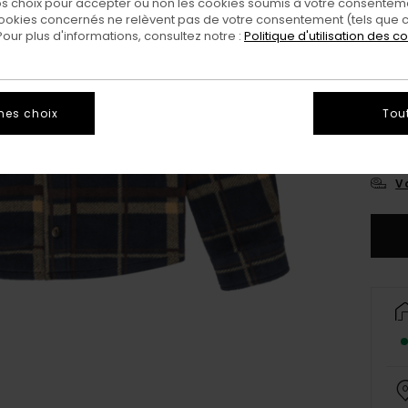
 choix pour accepter ou non les cookies soumis à votre consenteme
ookies concernés ne relèvent pas de votre consentement (tels que c
ur plus d'informations, consultez notre :
Politique d'utilisation des c
mes choix
Tou
XS/
Vo