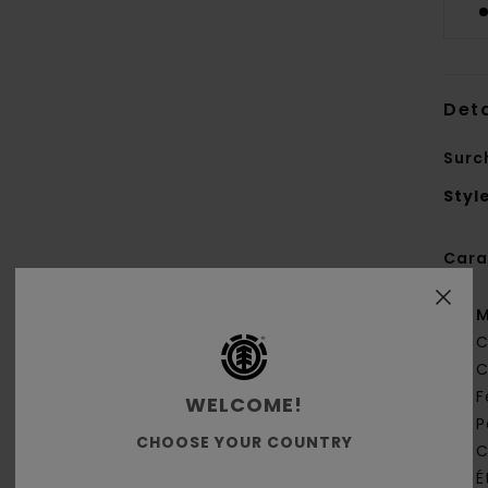
Deta
Surc
Styl
Cara
M
C
C
F
WELCOME!
P
CHOOSE YOUR COUNTRY
C
É