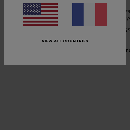
Comp
Recy
Traça
VIEW ALL COUNTRIES
Livr