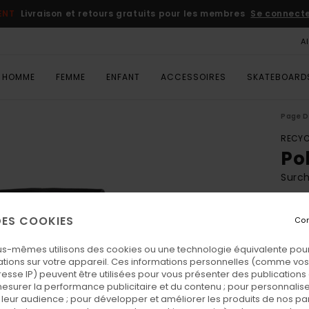
ENT
Livraison et retours gratuits pour les membres
Se connecter
A
HOMME
FEMME
ENFANT
ACCESSOIRES
SKATEBOARD
Page D
RECYC
Po
Surc
ECO-
 DES COOKIES
Con
75,00
45,
us-mêmes utilisons des cookies ou une technologie équivalente pour
tions sur votre appareil. Ces informations personnelles (comme v
BONS 
resse IP) peuvent être utilisées pour vous présenter des publications
esurer la performance publicitaire et du contenu ; pour personnaliser 
leur audience ; pour développer et améliorer les produits de nos pa
Coul