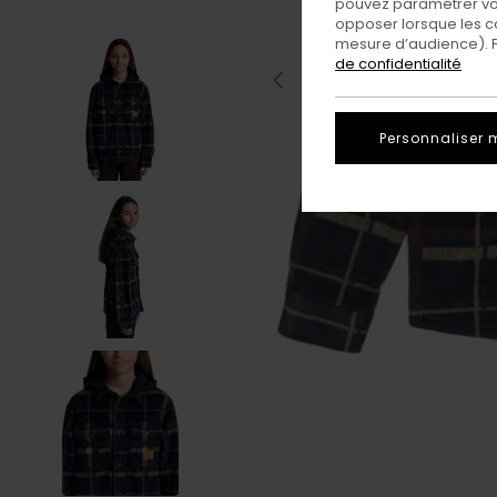
pouvez paramétrer vos
opposer lorsque les c
mesure d’audience). Po
de confidentialité
Personnaliser 