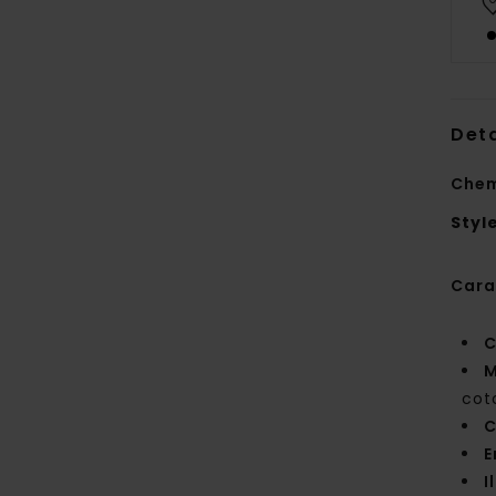
Deta
Chem
Styl
Cara
C
M
cot
C
E
I