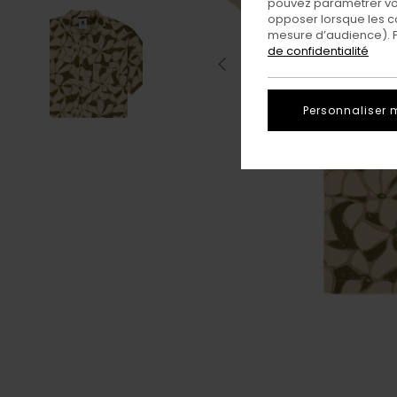
pouvez paramétrer vos
opposer lorsque les c
mesure d’audience). Po
de confidentialité
Personnaliser 