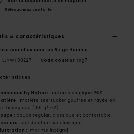
Voir la disponibilité en magasin
Sélectionnez une taille
ils & caractéristiques
ise manches courtes Beige Homme
e
ELYWT00227
Code couleur
teg7
ctéristiques
onscious by Nature :
coton biologique GRS
atière :
matière seersucker gaufrée et rayée en
on biologique [169 g/m2]
oupe :
coupe regular, classique et confortable
ncolure :
col de chemise classique
llustration :
Imprimé intégral