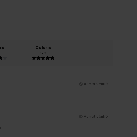
re
Coloris
5.0
Achat vérifié
5
Achat vérifié
5