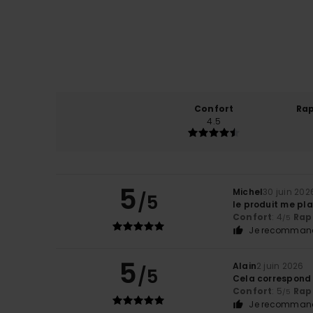
Confort
Rap
4.5
5
Michel
30 juin 202
/5
le produit me pla
Confort
: 4
Rapp
/5
Je recommand
5
Alain
2 juin 2026
/5
Cela correspond
Confort
: 5
Rapp
/5
Je recommand