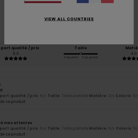
5.0
/5
VIEW ALL COUNTRIES
basé sur
2 avis vérifiés
depuis juin 2026
100% de nos clients recommandent ce produit
port qualité / prix
Taille
Matiè
5.0
4.0
Trop petit
Trop grand
6
it
ort qualité / prix
: 5
Taille
: Taille parfaite
Matière
: 3
Coloris
: 5
/5
/5
/
e ce produit
 à mes attentes
ort qualité / prix
: 5
Taille
: Taille parfaite
Matière
: 5
Coloris
: 5
/5
/5
/
e ce produit