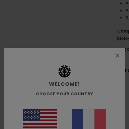
P
P
B
Comp
biol
Traça
Livr
WELCOME!
CHOOSE YOUR COUNTRY
Note moyenne