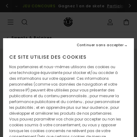
Passer
embres
Se connecter / s'inscrire
JEU CONCOURS
Gagnez 1 an de skate
Participez dè
à
l'information
sur
le
produit
Sweats & Polaires
Continuer sans accepter
CE SITE UTILISE DES COOKIES
NOUVEAUTÉ
Nos partenaires et nous-mêmes utilisons des cookies ou
une technologie équivalente pour stocker et/ou accéder à
des informations sur votre appareil. Ces informations
personnelles (comme vos données de navigation et votre
adresse IP) peuvent être utilisées pour vous présenter des
publications et du contenu personnalisés ; pour mesurer la
performance publicitaire et du contenu ; pour personnaliser
les publicités ; et en apprendre plus sur leur audience ; pour
développer et améliorer les produits de nos partenaires.
Vous pouvez paramétrer vos choix pour accepter ou non les
cookies soumis à votre consentement, ou vous y opposer
lorsque les cookies concernés ne relèvent pas de votre
consentement (tels que certains cookies de mesure