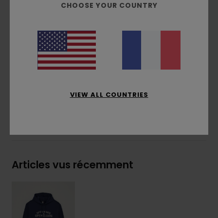
CHOOSE YOUR COUNTRY
Imprimé à l'avant
Étiquette drapeau avec logo sur la couture
latérale
Composition
[Matière principale] 55% coton, 25%
coton recyclé, 20% polyester recyclé
Traçabilité du produit (Loi Agec)
VIEW ALL COUNTRIES
Livraison & Retours
Articles vus récemment