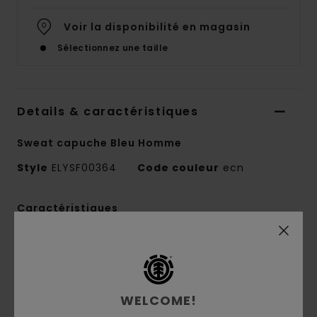
Voir la disponibilité en magasin
Sélectionnez une taille
Details & caractéristiques
Sweat capuche Bleu Homme
Style
ELYSF00364
Code couleur
ecn
Caractéristiques
Coupe :
Regular
Intérieur brossé
Poche kangourou
Capuche doublée dans la matière principale
WELCOME!
Broderie