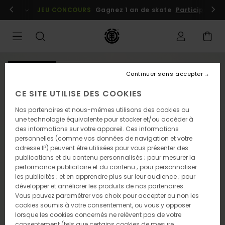
Passer
embres
Se connecter / s'inscrire
JEU CONCOURS
Gagnez 1 an de skate
Participez dè
à
l'information
sur
le
produit
NOUVEAUTÉ
Continuer sans accepter
CE SITE UTILISE DES COOKIES
Nos partenaires et nous-mêmes utilisons des cookies ou
une technologie équivalente pour stocker et/ou accéder à
des informations sur votre appareil. Ces informations
personnelles (comme vos données de navigation et votre
adresse IP) peuvent être utilisées pour vous présenter des
publications et du contenu personnalisés ; pour mesurer la
performance publicitaire et du contenu ; pour personnaliser
les publicités ; et en apprendre plus sur leur audience ; pour
développer et améliorer les produits de nos partenaires.
Vous pouvez paramétrer vos choix pour accepter ou non les
cookies soumis à votre consentement, ou vous y opposer
lorsque les cookies concernés ne relèvent pas de votre
consentement (tels que certains cookies de mesure