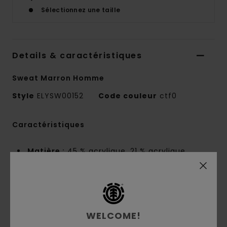
Sélectionnez une taille
Details & caractéristiques
Sweat Marron Homme
Style
ELYSW00152
Code couleur
ctf0
Caractéristiques
Matière :
45 % acrylique, 21 % acrylique
recyclé, 12 % polyamide, 11 % laine recyclée, 6 %
soie recyclée, 5 % autres fibres recyclées
Construction :
maille jersey [jauge 7]
Coupe :
décontractée
WELCOME!
Col :
col rond