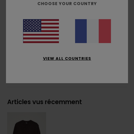
Tree logo sur couture latérale
CHOOSE YOUR COUNTRY
Étiquette tissée Element Co en bas à gauche
Composition
[Matière principale] 45% Acrylique,
21% Acrylique recyclé, 12% Polyamide, 11% Laine
recyclé, 6% Soie recyclée, 5% Autres fibres
recyclés
Traçabilité du produit (Loi Agec)
VIEW ALL COUNTRIES
Livraison & Retours
Articles vus récemment