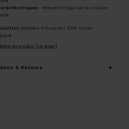
rine
aractéristiques :
étiquette logo sur la couture
rale
osition
[Matière Principale] 100% Coton
gique
bilité du produit (Loi Agec)
aison & Retours