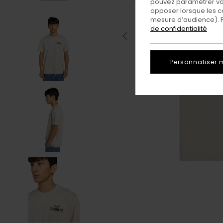
pouvez paramétrer vos
opposer lorsque les c
mesure d’audience). Po
de confidentialité
Personnaliser 