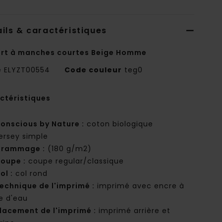
ils & caractéristiques
irt à manches courtes Beige Homme
e
ELYZT00554
Code couleur
teg0
ctéristiques
onscious by Nature :
coton biologique
ersey simple
rammage :
(180 g/m2)
oupe :
coupe regular/classique
ol :
col rond
echnique de l'imprimé :
imprimé avec encre à
e d'eau
lacement de l'imprimé :
imprimé arrière et