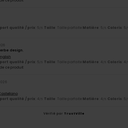
e ce produit
ort qualité / prix
: 5
Taille
: Taille parfaite
Matière
: 5
Coloris
: 5
/5
/5
/
2026
erbe design.
English
ort qualité / prix
: 5
Taille
: Taille parfaite
Matière
: 4
Coloris
: 4
/5
/5
/
e ce produit
2026
 Castellano
ort qualité / prix
: 4
Taille
: Taille parfaite
Matière
: 4
Coloris
: 5
/5
/5
/
Vérifié par
TrustVille