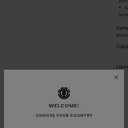
poit
C
laté
Comp
Biolo
Traça
Livr
WELCOME!
CHOOSE YOUR COUNTRY
Note moyenne