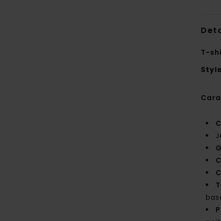
Deta
T-sh
Styl
Cara
C
J
G
C
C
T
bas
P