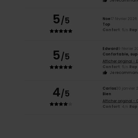
Je recommand
5
/5
Noe
17 février 2026
Top
Confort
: 5
Rapp
/5
Edward
9 février 
5
/5
Confortable, sup
Afficher original - 
Confort
: 5
Rapp
/5
Je recommand
4
Carlos
20 janvier 
/5
Bien
Afficher original -
Confort
: 4
Rapp
/5