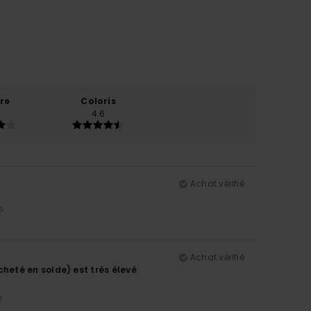
re
Coloris
4.6
Achat vérifié
5
Achat vérifié
 acheté en solde) est très élevé
5