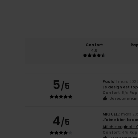
Confort
Rap
4.6
5
Paolo
11 mars 202
/5
Le design est to
Confort
: 5
Rapp
/5
Je recommand
MIGUEL
2 mars 20
4
/5
J'aime bien la cou
Afficher original -
Confort
: 4
Rapp
/5