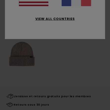
Livraison & Retours
VIEW ALL COUNTRIES
Articles vus récemment
Livraison et retours gratuits pour les membres
Retours sous 30 jours