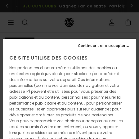
Passer
embres
Se connecter / s'inscrire
JEU CONCOURS
Gagnez 1 an de skate
Participez dè
à
l'information
sur
le
produit
NOUVEAUTÉ
Continuer sans accepter
CE SITE UTILISE DES COOKIES
Nos partenaires et nous-mêmes utilisons des cookies ou
une technologie équivalente pour stocker et/ou accéder à
des informations sur votre appareil. Ces informations
personnelles (comme vos données de navigation et votre
adresse IP) peuvent être utilisées pour vous présenter des
publications et du contenu personnalisés ; pour mesurer la
performance publicitaire et du contenu ; pour personnaliser
les publicités ; et en apprendre plus sur leur audience ; pour
développer et améliorer les produits de nos partenaires.
Vous pouvez paramétrer vos choix pour accepter ou non les
cookies soumis à votre consentement, ou vous y opposer
lorsque les cookies concernés ne relèvent pas de votre
consentement (tels que certains cookies de mesure