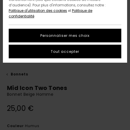
d’audience). Pour plus d'informations, consultez notre :
Politique d'utilisation des cookies
et
Politique de
confidentialité
Personnaliser mes choix
Tout accepter
Bonnets
Mid Icon Two Tones
Bonnet Beige Homme
25,00 €
Humus
Couleur