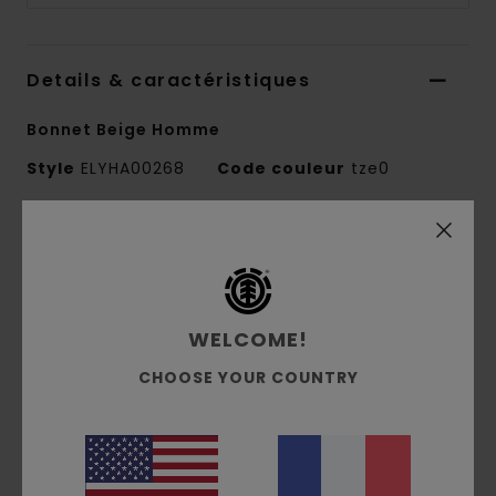
Details & caractéristiques
Bonnet Beige Homme
Style
ELYHA00268
Code couleur
tze0
Caractéristiques
Matière :
100 % acrylique
Maille côtelée 1x1
WELCOME!
Coupe :
profil moyen
CHOOSE YOUR COUNTRY
Composition
[Matière principale] 100% acrylique
Traçabilité du produit (Loi Agec)