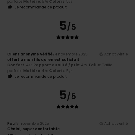
parfaite
Matière
: 5
Coloris
: 5
/5
/5
Je recommande ce produit
5
/5
Client anonyme vérifié
24 novembre 2025
Achat vérifié
offert à mon fils qui en est satisfait
Confort
: 4
Rapport qualité / prix
: 4
Taille
: Taille
/5
/5
parfaite
Matière
: 4
Coloris
: 5
/5
/5
Je recommande ce produit
5
/5
Pau
19 novembre 2025
Achat vérifié
Génial, super confortable