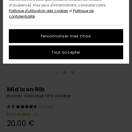
d’audience). Pour plus d'informations, consultez notre :
Politique d'utilisation des cookies
et
Politique de
confidentialité
Personnaliser mes choix
Tout accepter
Mid Icon Rib
Bonnet classique Gris Unisexe
4.8
(4 Avis)
ECO-BONUS
20,00 €