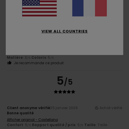
4
/5
VIEW ALL COUNTRIES
Carsten
11 février 2026
Achat vérifié
Joli bonnet, un peu de plastique
Afficher original - Deutsch
Confort
: 3
Rapport qualité / prix
: 5
Taille
: Petit
/5
/5
Matière
: 3
Coloris
: 5
/5
/5
Je recommande ce produit
5
/5
Client anonyme vérifié
25 janvier 2026
Achat vérifié
Bonne qualité
Afficher original - Castellano
Confort
: 5
Rapport qualité / prix
: 5
Taille
: Taille
/5
/5